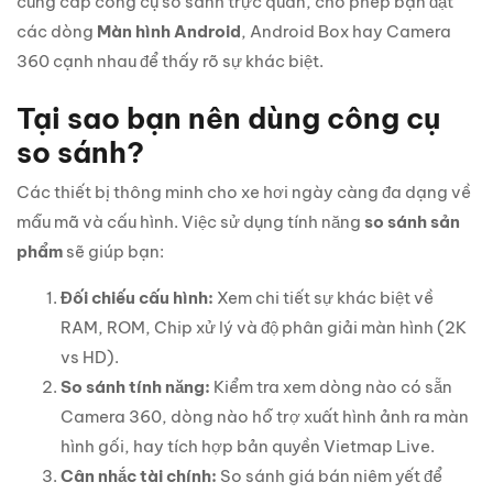
cung cấp công cụ so sánh trực quan, cho phép bạn đặt
các dòng
Màn hình Android
, Android Box hay Camera
360 cạnh nhau để thấy rõ sự khác biệt.
Tại sao bạn nên dùng công cụ
so sánh?
Các thiết bị thông minh cho xe hơi ngày càng đa dạng về
mẫu mã và cấu hình. Việc sử dụng tính năng
so sánh sản
phẩm
sẽ giúp bạn:
Đối chiếu cấu hình:
Xem chi tiết sự khác biệt về
RAM, ROM, Chip xử lý và độ phân giải màn hình (2K
vs HD).
So sánh tính năng:
Kiểm tra xem dòng nào có sẵn
Camera 360, dòng nào hỗ trợ xuất hình ảnh ra màn
hình gối, hay tích hợp bản quyền Vietmap Live.
Cân nhắc tài chính:
So sánh giá bán niêm yết để