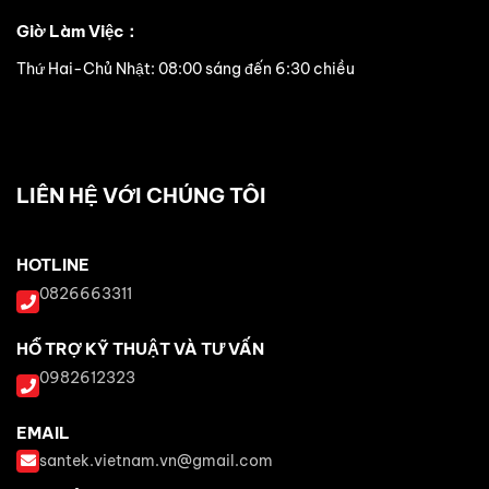
Giờ Làm Việc：
Thứ Hai-Chủ Nhật: 08:00 sáng đến 6:30 chiều
LIÊN HỆ VỚI CHÚNG TÔI
HOTLINE
0826663311
HỖ TRỢ KỸ THUẬT VÀ TƯ VẤN
0982612323
EMAIL
santek.vietnam.vn@gmail.com