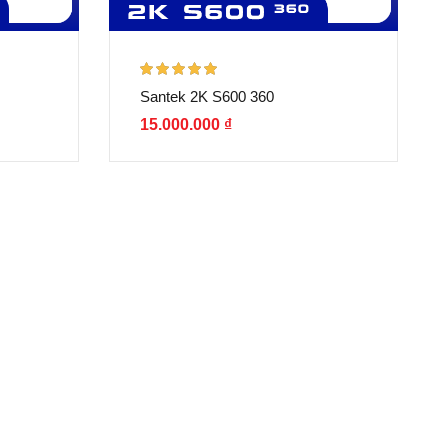
Được xếp
Santek 2K S600 360
hạng
5.00
5
sao
15.000.000
₫