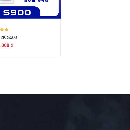
p
 2K S900
00
5
0.000
₫