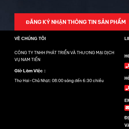
ĐĂNG KÝ NHẬN THÔNG TIN SẢN PHẨM
VỀ CHÚNG TÔI
L
CÔNG TY TNHH PHÁT TRIỂN VÀ THƯƠNG MẠI DỊCH
H
VỤ NAM TIẾN
Giờ Làm Việc：
H
Thứ Hai-Chủ Nhật: 08:00 sáng đến 6:30 chiều
E
ĐỊ
Vă