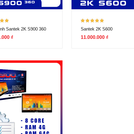
p
Được xếp
nh Santek 2K S900 360
Santek 2K S600
00
5
hạng
5.00
5
sao
0.000
₫
11.000.000
₫