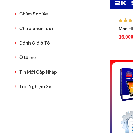
Chăm Sóc Xe
Được xế
Chưa phân loại
Màn Hì
hạng
5.
sao
16.00
Đánh Giá ô Tô
Ô tô mới
Tin Mới Cập Nhập
Trải Nghiệm Xe