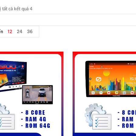
ị tất cả kết quả 4
ễn
12
24
36