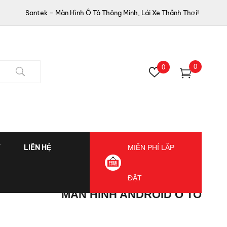
Santek – Màn Hình Ô Tô Thông Minh, Lái Xe Thảnh Thơi!
0
0
Ý
LIÊN HỆ
MIỄN PHÍ LẮP
ĐẶT
MAN HÌNH ANDROID Ô TÔ