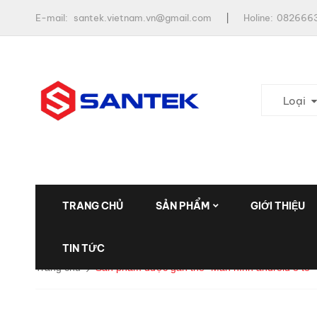
E-mail:
santek.vietnam.vn@gmail.com
Holine:
0826663
Loại
TRANG CHỦ
SẢN PHẨM
GIỚI THIỆU
TIN TỨC
Trang chủ
Sản phẩm được gắn thẻ “Man hình android ô tô”