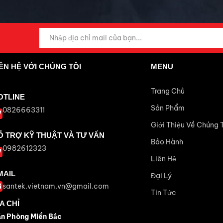
IÊN HỆ VỚI CHÚNG TÔI
MENU
Trang Chủ
OTLINE
Sản Phẩm
0826663311
Giới Thiệu Về Chúng 
Ỗ TRỢ KỸ THUẬT VÀ TƯ VẤN
Bảo Hành
0982612323
Liên Hệ
MAIL
Đại Lý
santek.vietnam.vn@gmail.com
Tin Tức
A CHỈ
n Phòng Miền Bắc