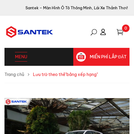
Santek – Màn Hình Ô Tô Thông Minh, Lái Xe Thảnh Thơi!
0
MENU
MIỄN PHÍ LẮP ĐẶT
Trang chủ
Lưu trữ theo thẻ"bảng xếp hạng"