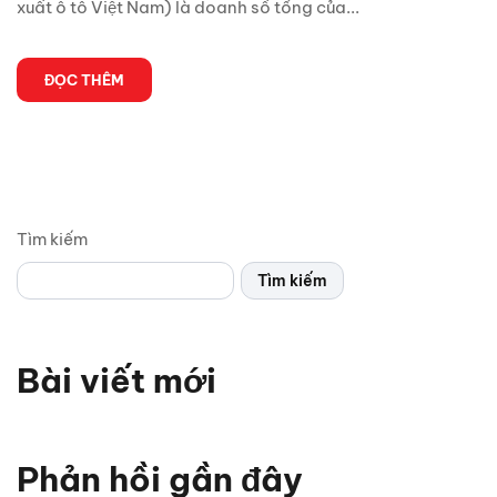
xuất ô tô Việt Nam) là doanh số tổng của...
ĐỌC THÊM
Tìm kiếm
Tìm kiếm
Bài viết mới
Chỉ 1 sợi cáp, Android Box Santek ST830 lột xác hoàn
toàn màn hình zin ô tô!
Phản hồi gần đây