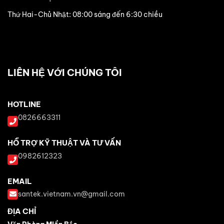
Thứ Hai-Chủ Nhật: 08:00 sáng đến 6:30 chiều
LIÊN HỆ VỚI CHÚNG TÔI
HOTLINE
0826663311
HỖ TRỢ KỸ THUẬT VÀ TƯ VẤN
0982612323
EMAIL
santek.vietnam.vn@gmail.com
ĐỊA CHỈ