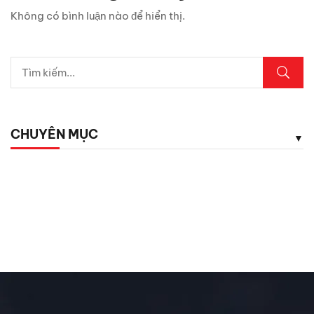
5 vị trí trên ô tô cần kiểm tra ngay sau mưa lớn
Không có bình luận nào để hiển thị.
Lexus LX700h Hybrid lộ diện tại Việt Nam: Giá bao
nhiêu?
Top dụng cụ cứu hộ mọi tài xế cần có phòng khi hết ắc
quy
CHUYÊN MỤC
5 phụ kiện ô tô giá rẻ nhưng cực kỳ cần thiết cho tài xế
Chăm Sóc Xe
Chưa phân loại
Đánh Giá ô Tô
Ô tô mới