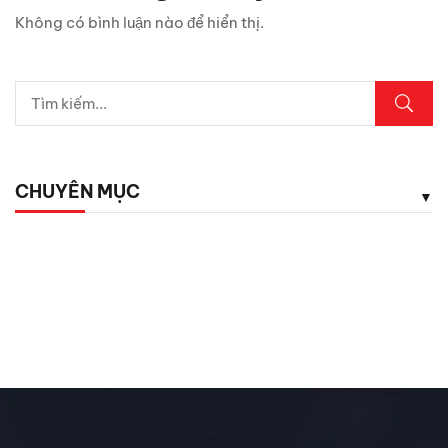
Chỉ 1 sợi cáp, Android Box Santek ST830 lột xác hoàn
Không có bình luận nào để hiển thị.
toàn màn hình zin ô tô!
5 vị trí trên ô tô cần kiểm tra ngay sau mưa lớn
Lexus LX700h Hybrid lộ diện tại Việt Nam: Giá bao
nhiêu?
CHUYÊN MỤC
Top dụng cụ cứu hộ mọi tài xế cần có phòng khi hết ắc
quy
Chăm Sóc Xe
Chưa phân loại
Đánh Giá ô Tô
Ô tô mới