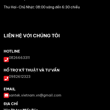
Thứ Hai-Chủ Nhật: 08:00 sáng đến 6:30 chiều
LIÊN HỆ VỚI CHÚNG TÔI
HOTLINE
0826663311
HỖ TRỢ KỸ THUẬT VÀ TƯ VẤN
0982612323
EMAIL
santek.vietnam.vn@gmail.com
ĐỊA CHỈ