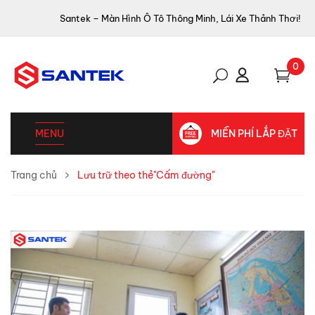
Santek – Màn Hình Ô Tô Thông Minh, Lái Xe Thảnh Thơi!
0
MENU
MIỄN PHÍ LẮP ĐẶT
Trang chủ
Lưu trữ theo thẻ"Cấm đường"