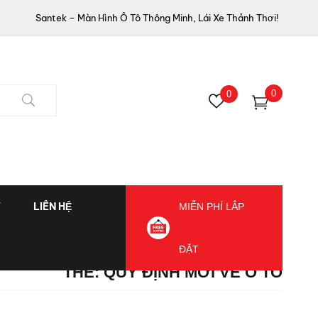
Santek – Màn Hình Ô Tô Thông Minh, Lái Xe Thảnh Thơi!
0
0
Ý
LIÊN HỆ
MIỄN PHÍ LẮP
ĐẶT
THẺ:
QUY ĐỊNH MỚI VỀ Ô TÔ