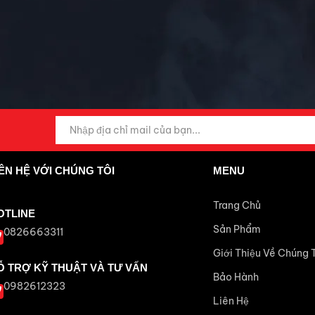
IÊN HỆ VỚI CHÚNG TÔI
MENU
Trang Chủ
OTLINE
Sản Phẩm
0826663311
Giới Thiệu Về Chúng 
Ỗ TRỢ KỸ THUẬT VÀ TƯ VẤN
Bảo Hành
0982612323
Liên Hệ