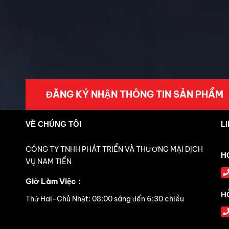
ĐĂNG KÝ NHẬN THÔNG TIN SẢN PHẨM
VỀ CHÚNG TÔI
L
CÔNG TY TNHH PHÁT TRIỂN VÀ THƯƠNG MẠI DỊCH
H
VỤ NAM TIẾN
Giờ Làm Việc：
H
Thứ Hai-Chủ Nhật: 08:00 sáng đến 6:30 chiều