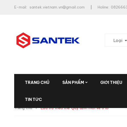
E-mail:
santek.vietnam.vn@gmail.com
Holine:
0826663
Loại
TRANG CHỦ
SẢN PHẨM
GIỚI THIỆU
TIN TỨC
Trang chủ
Lưu trữ theo thẻ"Quy định mới về ô tô"