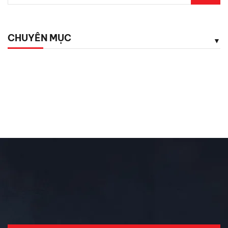
Lexus LX700h Hybrid lộ diện tại Việt Nam: Giá bao
nhiêu?
CHUYÊN MỤC
Top dụng cụ cứu hộ mọi tài xế cần có phòng khi hết ắc
quy
Chăm Sóc Xe
Chưa phân loại
Đánh Giá ô Tô
Ô tô mới
Tin Mới Cập Nhập
Trải Nghiệm Xe