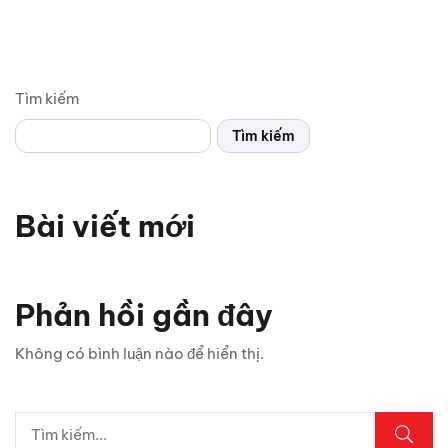
Tìm kiếm
Tìm kiếm
Bài viết mới
Vì sao xe thể thao thường chỉ có 2 cửa? Bật mí 5 lý do
bất ngờ
Phản hồi gần đây
Chỉ 1 sợi cáp, Android Box Santek ST830 lột xác hoàn
Không có bình luận nào để hiển thị.
toàn màn hình zin ô tô!
5 vị trí trên ô tô cần kiểm tra ngay sau mưa lớn