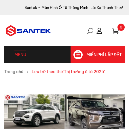
Santek – Màn Hình Ô Tô Thông Minh, Lái Xe Thảnh Thơi!
0
MENU
MIỄN PHÍ LẮP ĐẶT
Trang chủ
Lưu trữ theo thẻ"Thị trường ô tô 2025"