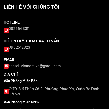
LIÊN HỆ VỚI CHÚNG TÔI
HOTLINE
0826663311
HỖ TRỢ KỸ THUẬT VÀ TƯ VẤN
0982612323
EMAIL
santek.vietnam.vn@gmail.com
ĐỊA CHỈ
Văn Phòng Miền Bắc
Ô 70 lô 6 Phúc Xá 2, Phường Phúc Xá, Quận Ba Đình,
Hà Nội
Văn Phòng Miền Nam