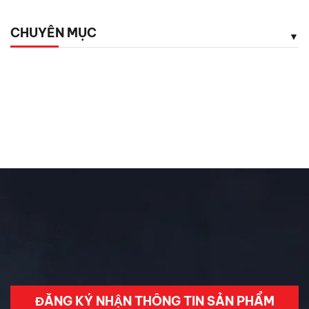
quy
CHUYÊN MỤC
5 phụ kiện ô tô giá rẻ nhưng cực kỳ cần thiết cho tài xế
Chăm Sóc Xe
Chưa phân loại
Đánh Giá ô Tô
Ô tô mới
Tin Mới Cập Nhập
Trải Nghiệm Xe
ĐĂNG KÝ NHẬN THÔNG TIN SẢN PHẨM