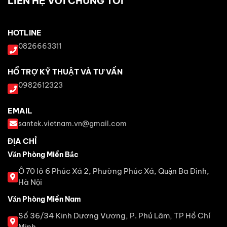
LIÊN HỆ VỚI CHÚNG TÔI
HOTLINE
0826663311
HỖ TRỢ KỸ THUẬT VÀ TƯ VẤN
0982612323
EMAIL
santek.vietnam.vn@gmail.com
ĐỊA CHỈ
Văn Phòng Miền Bắc
Ô 70 lô 6 Phúc Xá 2, Phường Phúc Xá, Quận Ba Đình,
Hà Nội
Văn Phòng Miền Nam
Số 36/34 Kinh Dương Vương, P. Phú Lâm, TP Hồ Chí
Minh