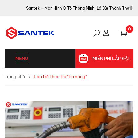
Santek – Màn Hình Ô Tô Thông Minh, Lái Xe Thảnh Thơi!
0
MENU
MIỄN PHÍ LẮP ĐẶT
Trang chủ
Lưu trữ theo thẻ"tin nóng"