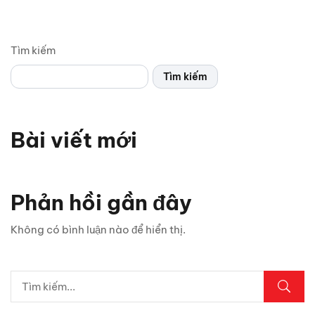
Tìm kiếm
Tìm kiếm
Bài viết mới
Chỉ 1 sợi cáp, Android Box Santek ST830 lột xác hoàn
toàn màn hình zin ô tô!
Phản hồi gần đây
5 vị trí trên ô tô cần kiểm tra ngay sau mưa lớn
Không có bình luận nào để hiển thị.
Lexus LX700h Hybrid lộ diện tại Việt Nam: Giá bao
nhiêu?
Top dụng cụ cứu hộ mọi tài xế cần có phòng khi hết ắc