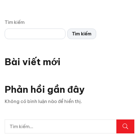
Tìm kiếm
Tìm kiếm
Bài viết mới
Chỉ 1 sợi cáp, Android Box Santek ST830 lột xác hoàn
toàn màn hình zin ô tô!
Phản hồi gần đây
5 vị trí trên ô tô cần kiểm tra ngay sau mưa lớn
Không có bình luận nào để hiển thị.
Lexus LX700h Hybrid lộ diện tại Việt Nam: Giá bao
nhiêu?
Top dụng cụ cứu hộ mọi tài xế cần có phòng khi hết ắc