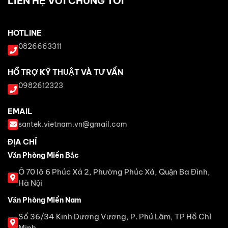
LIÊN HỆ VỚI CHÚNG TÔI
HOTLINE
0826663311
HỖ TRỢ KỸ THUẬT VÀ TƯ VẤN
0982612323
EMAIL
santek.vietnam.vn@gmail.com
ĐỊA CHỈ
Văn Phòng Miền Bắc
Ô 70 lô 6 Phúc Xá 2, Phường Phúc Xá, Quận Ba Đình,
Hà Nội
Văn Phòng Miền Nam
Số 36/34 Kinh Dương Vương, P. Phú Lâm, TP Hồ Chí
Minh