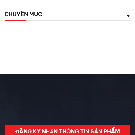
quy
CHUYÊN MỤC
5 phụ kiện ô tô giá rẻ nhưng cực kỳ cần thiết cho tài xế
Chăm Sóc Xe
Chưa phân loại
Đánh Giá ô Tô
Ô tô mới
Tin Mới Cập Nhập
Trải Nghiệm Xe
ĐĂNG KÝ NHẬN THÔNG TIN SẢN PHẨM