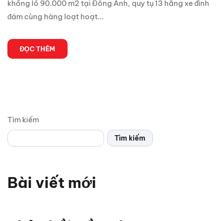
khổng lồ 90.000 m2 tại Đông Anh, quy tụ 13 hãng xe đình
đám cùng hàng loạt hoạt...
ĐỌC THÊM
Tìm kiếm
Tìm kiếm
Bài viết mới
Chỉ 1 sợi cáp, Android Box Santek ST830 lột xác hoàn
toàn màn hình zin ô tô!