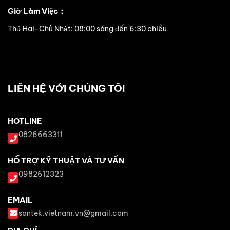
Giờ Làm Việc：
Thứ Hai-Chủ Nhật: 08:00 sáng đến 6:30 chiều
LIÊN HỆ VỚI CHÚNG TÔI
HOTLINE
0826663311
HỖ TRỢ KỸ THUẬT VÀ TƯ VẤN
0982612323
EMAIL
santek.vietnam.vn@gmail.com