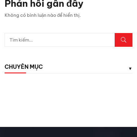
Phản hồi gần đây
5 vị trí trên ô tô cần kiểm tra ngay sau mưa lớn
Không có bình luận nào để hiển thị.
Lexus LX700h Hybrid lộ diện tại Việt Nam: Giá bao
nhiêu?
Top dụng cụ cứu hộ mọi tài xế cần có phòng khi hết ắc
quy
CHUYÊN MỤC
5 phụ kiện ô tô giá rẻ nhưng cực kỳ cần thiết cho tài xế
Chăm Sóc Xe
Chưa phân loại
Đánh Giá ô Tô
Ô tô mới