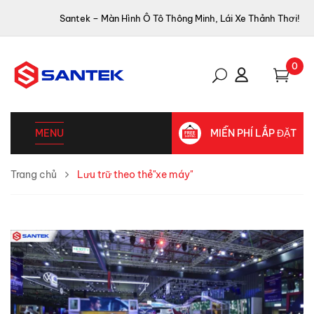
Santek – Màn Hình Ô Tô Thông Minh, Lái Xe Thảnh Thơi!
0
MENU
MIỄN PHÍ LẮP ĐẶT
Trang chủ
Lưu trữ theo thẻ"xe máy"