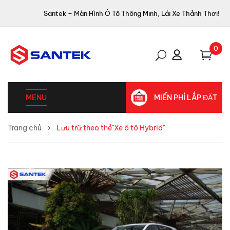
Santek – Màn Hình Ô Tô Thông Minh, Lái Xe Thảnh Thơi!
0
MENU
MIỄN PHÍ LẮP ĐẶT
Trang chủ
Lưu trữ theo thẻ"Xe ô tô Hybrid"