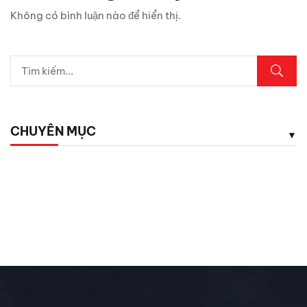
Chỉ 1 sợi cáp, Android Box Santek ST830 lột xác hoàn
Không có bình luận nào để hiển thị.
toàn màn hình zin ô tô!
5 vị trí trên ô tô cần kiểm tra ngay sau mưa lớn
Lexus LX700h Hybrid lộ diện tại Việt Nam: Giá bao
nhiêu?
CHUYÊN MỤC
Top dụng cụ cứu hộ mọi tài xế cần có phòng khi hết ắc
quy
Chăm Sóc Xe
Chưa phân loại
Đánh Giá ô Tô
Ô tô mới