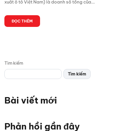
xuất ô tô Việt Nam) là doanh số tổng của...
ĐỌC THÊM
Tìm kiếm
Tìm kiếm
Bài viết mới
Vì sao xe thể thao thường chỉ có 2 cửa? Bật mí 5 lý do
bất ngờ
Phản hồi gần đây