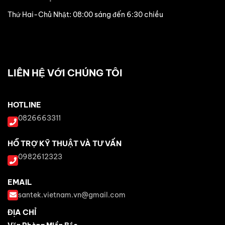
Thứ Hai-Chủ Nhật: 08:00 sáng đến 6:30 chiều
LIÊN HỆ VỚI CHÚNG TÔI
HOTLINE
0826663311
HỖ TRỢ KỸ THUẬT VÀ TƯ VẤN
0982612323
EMAIL
santek.vietnam.vn@gmail.com
ĐỊA CHỈ