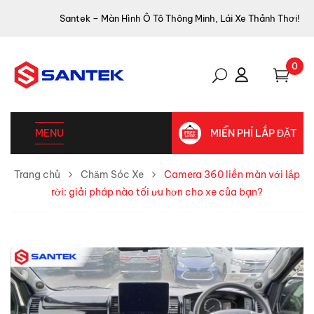
Santek – Màn Hình Ô Tô Thông Minh, Lái Xe Thảnh Thơi!
0
MENU
MIỄN PHÍ LẮP ĐẶT
Trang chủ
Chăm Sóc Xe
Camera 360 liền màn với lắp
rời: giải pháp nào tối ưu hơn cho xe của bạn?