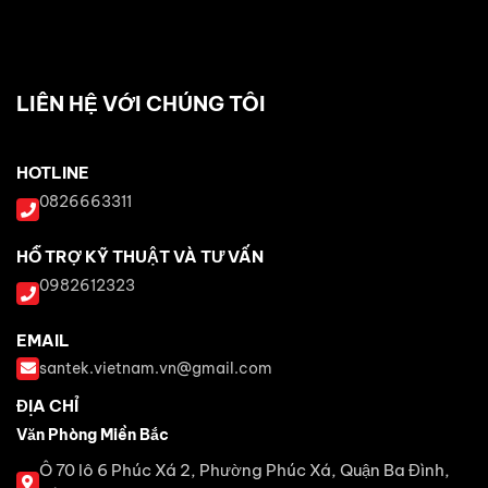
LIÊN HỆ VỚI CHÚNG TÔI
HOTLINE
0826663311
HỖ TRỢ KỸ THUẬT VÀ TƯ VẤN
0982612323
EMAIL
santek.vietnam.vn@gmail.com
ĐỊA CHỈ
Văn Phòng Miền Bắc
Ô 70 lô 6 Phúc Xá 2, Phường Phúc Xá, Quận Ba Đình,