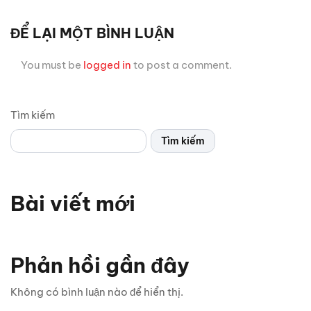
ĐỂ LẠI MỘT BÌNH LUẬN
You must be
logged in
to post a comment.
Tìm kiếm
Tìm kiếm
Bài viết mới
Vì sao xe thể thao thường chỉ có 2 cửa? Bật mí 5 lý do
bất ngờ
Phản hồi gần đây
Chỉ 1 sợi cáp, Android Box Santek ST830 lột xác hoàn
Không có bình luận nào để hiển thị.
toàn màn hình zin ô tô!