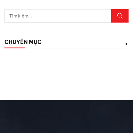
5 vị trí trên ô tô cần kiểm tra ngay sau mưa lớn
Lexus LX700h Hybrid lộ diện tại Việt Nam: Giá bao
nhiêu?
CHUYÊN MỤC
Top dụng cụ cứu hộ mọi tài xế cần có phòng khi hết ắc
quy
Chăm Sóc Xe
Chưa phân loại
Đánh Giá ô Tô
Ô tô mới
Tin Mới Cập Nhập