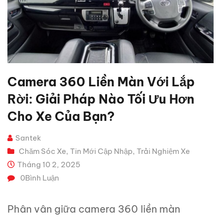
Camera 360 Liền Màn Với Lắp
Rời: Giải Pháp Nào Tối Ưu Hơn
Cho Xe Của Bạn?
Santek
Chăm Sóc Xe
Tin Mới Cập Nhập
Trải Nghiệm Xe
,
,
Tháng 10 2, 2025
0
Bình Luận
Phân vân giữa camera 360 liền màn