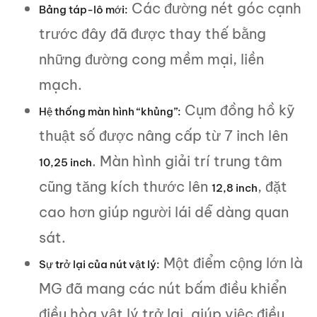
Các đường nét góc cạnh
Bảng táp-lô mới:
trước đây đã được thay thế bằng
những đường cong mềm mại, liền
mạch.
Cụm đồng hồ kỹ
Hệ thống màn hình “khủng”:
thuật số được nâng cấp từ 7 inch lên
. Màn hình giải trí trung tâm
10,25 inch
cũng tăng kích thước lên
, đặt
12,8 inch
cao hơn giúp người lái dễ dàng quan
sát.
Một điểm cộng lớn là
Sự trở lại của nút vật lý:
MG đã mang các nút bấm điều khiển
điều hòa vật lý trở lại, giúp việc điều