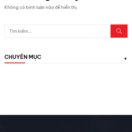
5 vị trí trên ô tô cần kiểm tra ngay sau mưa lớn
Không có bình luận nào để hiển thị.
Lexus LX700h Hybrid lộ diện tại Việt Nam: Giá bao
nhiêu?
Top dụng cụ cứu hộ mọi tài xế cần có phòng khi hết ắc
quy
CHUYÊN MỤC
5 phụ kiện ô tô giá rẻ nhưng cực kỳ cần thiết cho tài xế
Chăm Sóc Xe
Chưa phân loại
Đánh Giá ô Tô
Ô tô mới