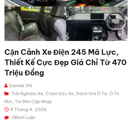
Cận Cảnh Xe Điện 245 Mã Lực,
Thiết Kế Cực Đẹp Giá Chỉ Từ 470
Triệu Đồng
Santek VN
Trải Nghiệm Xe
Chăm Sóc Xe
Đánh Giá Ô Tô
Ô Tô
,
,
,
Mới
Tin Mới Cập Nhập
,
8 Tháng 4, 2026
0
Bình Luận