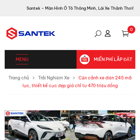
Santek – Màn Hình Ô Tô Thông Minh, Lái Xe Thảnh Thơi!
0
MENU
MIỄN PHÍ LẮP ĐẶT
Trang chủ
Trải Nghiệm Xe
Cận cảnh xe điện 245 mã
lực, thiết kế cực đẹp giá chỉ từ 470 triệu đồng