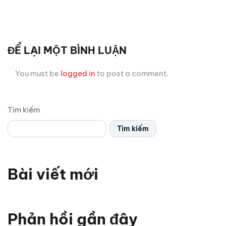
ĐỂ LẠI MỘT BÌNH LUẬN
You must be
logged in
to post a comment.
Tìm kiếm
Tìm kiếm
Bài viết mới
Chỉ 1 sợi cáp, Android Box Santek ST830 lột xác hoàn
toàn màn hình zin ô tô!
Phản hồi gần đây