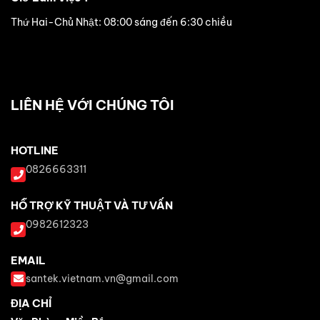
Thứ Hai-Chủ Nhật: 08:00 sáng đến 6:30 chiều
LIÊN HỆ VỚI CHÚNG TÔI
HOTLINE
0826663311
HỖ TRỢ KỸ THUẬT VÀ TƯ VẤN
0982612323
EMAIL
santek.vietnam.vn@gmail.com
ĐỊA CHỈ