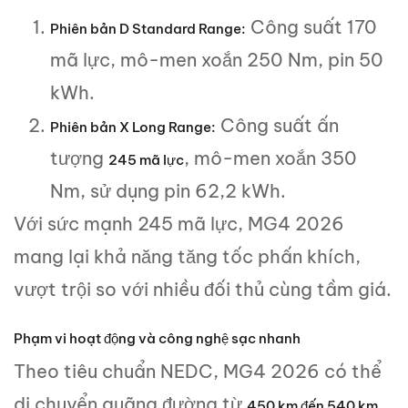
Công suất 170
Phiên bản D Standard Range:
mã lực, mô-men xoắn 250 Nm, pin 50
kWh.
Công suất ấn
Phiên bản X Long Range:
tượng
, mô-men xoắn 350
245 mã lực
Nm, sử dụng pin 62,2 kWh.
Với sức mạnh 245 mã lực, MG4 2026
mang lại khả năng tăng tốc phấn khích,
vượt trội so với nhiều đối thủ cùng tầm giá.
Phạm vi hoạt động và công nghệ sạc nhanh
Theo tiêu chuẩn NEDC, MG4 2026 có thể
di chuyển quãng đường từ
450 km đến 540 km