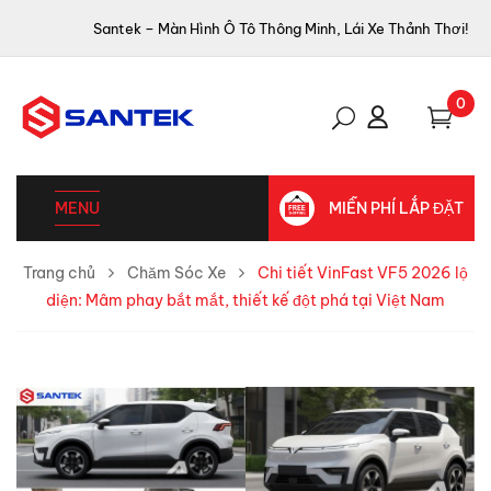
Santek – Màn Hình Ô Tô Thông Minh, Lái Xe Thảnh Thơi!
0
MENU
MIỄN PHÍ LẮP ĐẶT
Trang chủ
Chăm Sóc Xe
Chi tiết VinFast VF5 2026 lộ
diện: Mâm phay bắt mắt, thiết kế đột phá tại Việt Nam