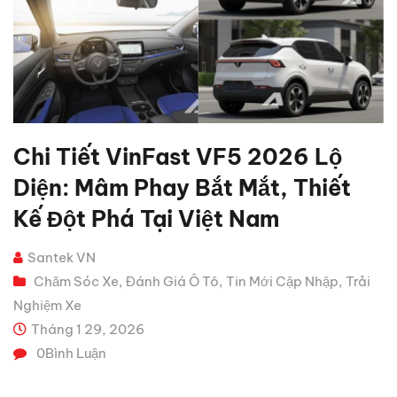
Chi Tiết VinFast VF5 2026 Lộ
Diện: Mâm Phay Bắt Mắt, Thiết
Kế Đột Phá Tại Việt Nam
Santek VN
Chăm Sóc Xe
Đánh Giá Ô Tô
Tin Mới Cập Nhập
Trải
,
,
,
Nghiệm Xe
Tháng 1 29, 2026
0
Bình Luận