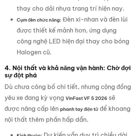
thay cho dải nhựa trang trí hiện nay.
Đèn xi-nhan và đèn lùi
Cụm đèn chức năng:
được thiết kế mảnh hơn, ứng dụng
công nghệ LED hiện đại thay cho bóng
Halogen cũ.
4. Nội thất và khả năng vận hành: Chờ đợi
sự đột phá
Dù chưa công bố chi tiết, nhưng cộng đồng
yêu xe đang kỳ vọng
sẽ
VinFast VF 5 2026
được nâng cấp lên
để khoang
phanh tay điện tử
nội thất thêm phần hấp dẫn.
Dự kiến vẫn duy trì chiều dài
Kích thước: