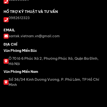
HỖ TRỢ KỸ THUẬT VÀ TƯ VẤN
0982612323
EMAIL
santek.vietnam.vn@gmail.com
ĐỊA CHỈ
Văn Phòng Miền Bắc
Ô 70 lô 6 Phúc Xá 2, Phường Phúc Xá, Quận Ba Đình,
Hà Nội
Văn Phòng Miền Nam
Số 36/34 Kinh Dương Vương, P. Phú Lâm, TP Hồ Chí
Minh