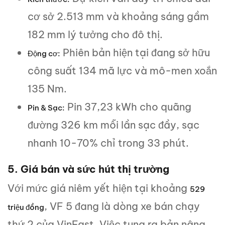
cơ sở 2.513 mm và khoảng sáng gầm
182 mm lý tưởng cho đô thị.
Phiên bản hiện tại đang sở hữu
Động cơ:
công suất 134 mã lực và mô-men xoắn
135 Nm.
Pin 37,23 kWh cho quãng
Pin & Sạc:
đường 326 km mỗi lần sạc đầy, sạc
nhanh 10-70% chỉ trong 33 phút.
5. Giá bán và sức hút thị trường
Với mức giá niêm yết hiện tại khoảng
529
, VF 5 đang là dòng xe bán chạy
triệu đồng
thứ 2 của VinFast. Việc tung ra bản nâng