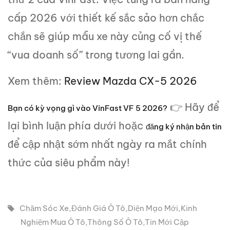
cấp 2026 với thiết kế sắc sảo hơn chắc
chắn sẽ giúp mẫu xe này củng cố vị thế
“vua doanh số” trong tương lai gần.
Xem thêm:
Review Mazda CX-5 2026
👉 Hãy để
Bạn có kỳ vọng gì vào VinFast VF 5 2026?
lại bình luận phía dưới hoặc
đăng ký nhận bản tin
để cập nhật sớm nhất ngày ra mắt chính
thức của siêu phẩm này!
Chăm Sóc Xe
,
Đánh Giá Ô Tô
,
Diện Mạo Mới
,
Kinh
Nghiệm Mua Ô Tô
,
Thông Số Ô Tô
,
Tin Mới Cập