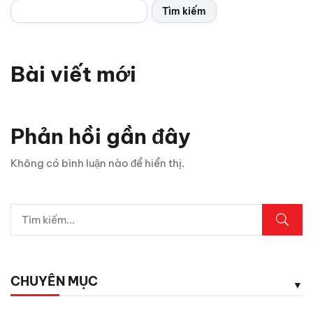
Tìm kiếm
Bài viết mới
Vì sao xe thể thao thường chỉ có 2 cửa? Bật mí 5 lý do
bất ngờ
Phản hồi gần đây
Chỉ 1 sợi cáp, Android Box Santek ST830 lột xác hoàn
Không có bình luận nào để hiển thị.
toàn màn hình zin ô tô!
5 vị trí trên ô tô cần kiểm tra ngay sau mưa lớn
Lexus LX700h Hybrid lộ diện tại Việt Nam: Giá bao
nhiêu?
CHUYÊN MỤC
Top dụng cụ cứu hộ mọi tài xế cần có phòng khi hết ắc