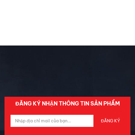
quy
Chăm Sóc Xe
Chưa phân loại
Đánh Giá ô Tô
Ô tô mới
Tin Mới Cập Nhập
Trải Nghiệm Xe
ĐĂNG KÝ NHẬN THÔNG TIN SẢN PHẨM