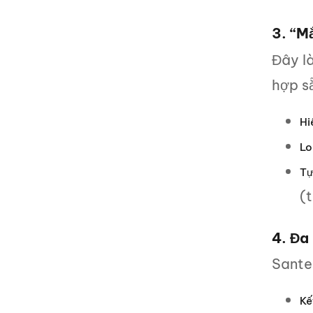
3. “M
Đây l
hợp s
Hi
Lo
Tự
(t
4. Đa 
Sante
Kế