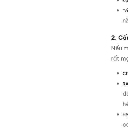
Độ
Tấ
nắ
2. Cấ
Nếu mà
rất m
CP
RA
d
hề
Hệ
c