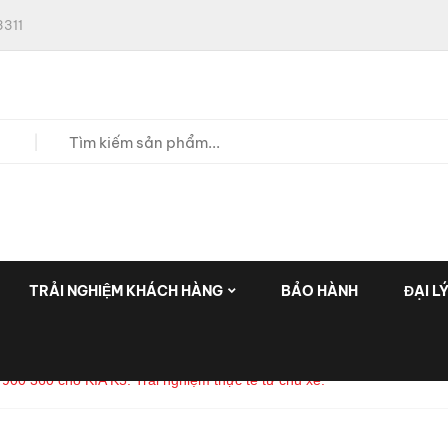
311
TRẢI NGHIỆM KHÁCH HÀNG
BẢO HÀNH
ĐẠI L
00 360 cho KIA K5: Trải nghiệm thực tế từ chủ xe.