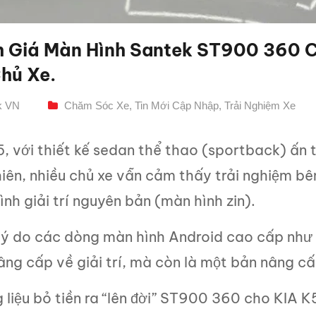
 Giá Màn Hình Santek ST900 360 Ch
hủ Xe.
k VN
Chăm Sóc Xe
,
Tin Mới Cập Nhập
,
Trải Nghiệm Xe
, với thiết kế sedan thể thao (sportback) ấn t
iên, nhiều chủ xe vẫn cảm thấy trải nghiệm bê
nh giải trí nguyên bản (màn hình zin).
 lý do các dòng màn hình Android cao cấp như
ng cấp về giải trí, mà còn là một bản nâng cấp
 liệu bỏ tiền ra “lên đời” ST900 360 cho KIA 