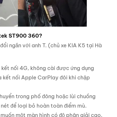
antek ST900 360?
đổi ngắn với anh T. (chủ xe KIA K5 tại Hà
 kết nối 4G, không cài được ứng dụng
kết nối Apple CarPlay đôi khi chập
chuyển trong phố đông hoặc lùi chuồng
 nét để loại bỏ hoàn toàn điểm mù.
 muốn một màn hình có độ phân giải cao,