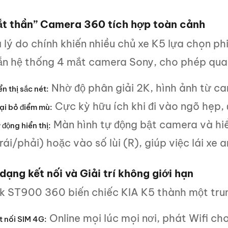
ắt thần” Camera 360 tích hợp toàn cảnh
à lý do chính khiến nhiều chủ xe K5 lựa chọn 
ẵn hệ thống 4 mắt camera Sony, cho phép quan
Nhờ độ phân giải 2K, hình ảnh từ c
ển thị sắc nét:
Cực kỳ hữu ích khi đi vào ngõ hẹp, 
ại bỏ điểm mù:
Màn hình tự động bật camera và hiể
 động hiển thị:
rái/phải) hoặc vào số lùi (R), giúp việc lái xe 
dạng kết nối và Giải trí không giới hạn
k ST900 360 biến chiếc KIA K5 thành một trung
Online mọi lúc mọi nơi, phát Wifi ch
t nối SIM 4G: