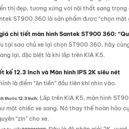
ển thị đẹp, tương xứng với nội thất sang trọng
ntek ST900 360 là sản phẩm được “chọn mặt 
giá chi tiết màn hình Santek ST900 360: “Qu
ểu tại sao chủ xe lại chọn ST900 360, hãy cùn
ng lại, đặc biệt là khi lắp trên KIA K5.
ết kế 12.3 Inch và Màn hình IPS 2K siêu nét
ính là điểm “ăn tiền” đầu tiên khi nhìn vào.
Lắp trên KIA K5, màn hình ST900
ch thước 12.3 Inch:
hư một chiếc xe sang. Nó thay thế hoàn hảo cụ
uyên “zin” cho xe.
Đây là độ phân giải 2K, vượt 