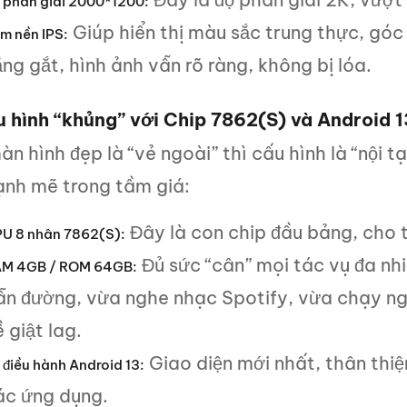
 phân giải 2000*1200:
Giúp hiển thị màu sắc trung thực, góc n
m nền IPS:
ng gắt, hình ảnh vẫn rõ ràng, không bị lóa.
u hình “khủng” với Chip 7862(S) và Android 1
n hình đẹp là “vẻ ngoài” thì cấu hình là “nội 
ạnh mẽ trong tầm giá:
Đây là con chip đầu bảng, cho 
U 8 nhân 7862(S):
Đủ sức “cân” mọi tác vụ đa n
M 4GB / ROM 64GB:
ẫn đường, vừa nghe nhạc Spotify, vừa chạy n
 giật lag.
Giao diện mới nhất, thân thiệ
 điều hành Android 13:
ác ứng dụng.