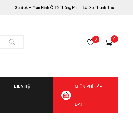
Santek – Màn Hình Ô Tô Thông Minh, Lái Xe Thảnh Thơi!
0
0
Ý
LIÊN HỆ
MIỄN PHÍ LẮP
ĐẶT