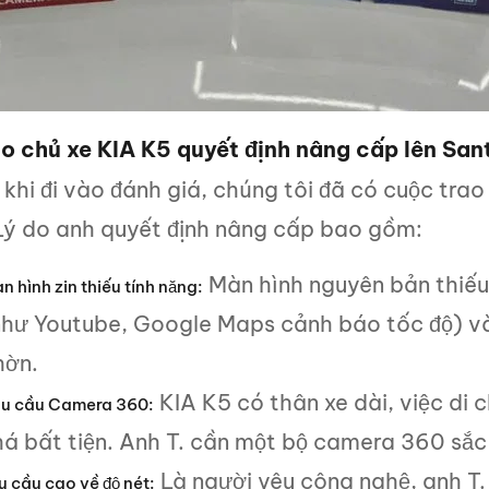
ao chủ xe KIA K5 quyết định nâng cấp lên S
khi đi vào đánh giá, chúng tôi đã có cuộc trao 
 Lý do anh quyết định nâng cấp bao gồm:
Màn hình nguyên bản thiếu
n hình zin thiếu tính năng:
như Youtube, Google Maps cảnh báo tốc độ) và 
hờn.
KIA K5 có thân xe dài, việc di 
u cầu Camera 360:
há bất tiện. Anh T. cần một bộ camera 360 sắc
Là người yêu công nghệ, anh T.
u cầu cao về độ nét: