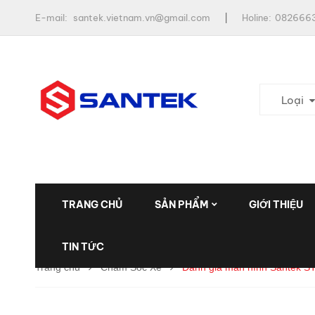
E-mail:
santek.vietnam.vn@gmail.com
Holine:
0826663
Loại
TRANG CHỦ
SẢN PHẨM
GIỚI THIỆU
TIN TỨC
Trang chủ
Chăm Sóc Xe
Đánh giá màn hình Santek ST9