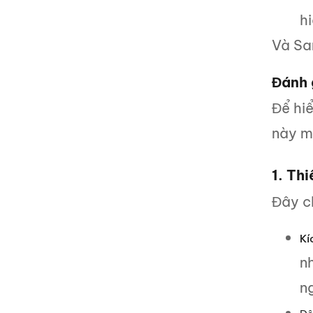
hi
Và Sa
Đánh 
Để hi
này ma
1. Thi
Đây ch
Kí
n
ng