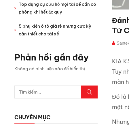
Top dụng cụ cứu hộ mọi tài xế cần có
phòng khi hết ắc quy
Đánh
5 phụ kiện ô tô giá rẻ nhưng cực kỳ
Từ C
cần thiết cho tài xế
Sante
Phản hồi gần đây
KIA K5
Không có bình luận nào để hiển thị.
Tuy nh
màn hì
Đó là
một nâ
CHUYÊN MỤC
Nhưng