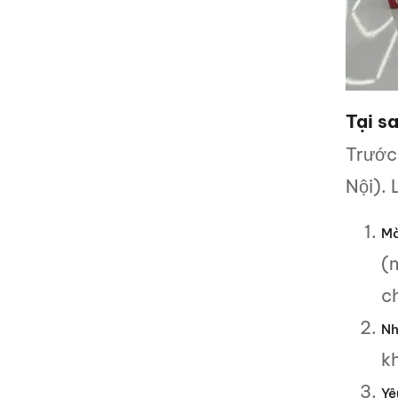
Tại s
Trước 
Nội).
Mà
(
c
Nh
k
Yê