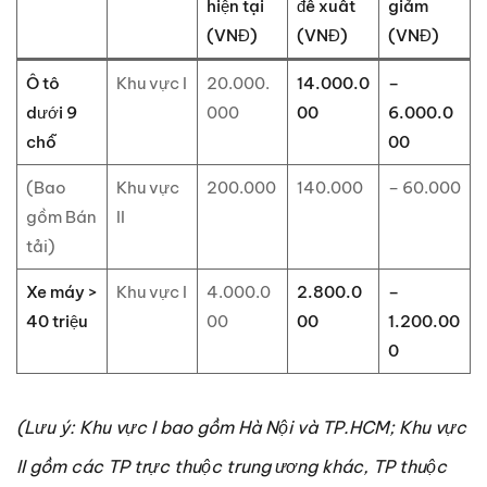
hiện tại
đề xuất
giảm
(VNĐ)
(VNĐ)
(VNĐ)
Ô tô
Khu vực I
20.000.
14.000.0
–
dưới 9
000
00
6.000.0
chỗ
00
(Bao
Khu vực
200.000
140.000
– 60.000
gồm Bán
II
tải)
Xe máy >
Khu vực I
4.000.0
2.800.0
–
40 triệu
00
00
1.200.00
0
(Lưu ý: Khu vực I bao gồm Hà Nội và TP.HCM; Khu vực
II gồm các TP trực thuộc trung ương khác, TP thuộc