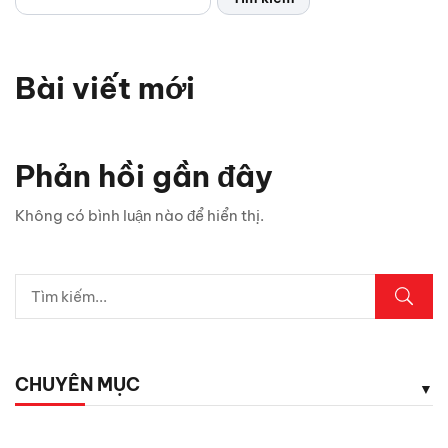
Bài viết mới
Chỉ 1 sợi cáp, Android Box Santek ST830 lột xác hoàn
toàn màn hình zin ô tô!
Phản hồi gần đây
5 vị trí trên ô tô cần kiểm tra ngay sau mưa lớn
Không có bình luận nào để hiển thị.
Lexus LX700h Hybrid lộ diện tại Việt Nam: Giá bao
nhiêu?
Top dụng cụ cứu hộ mọi tài xế cần có phòng khi hết ắc
quy
CHUYÊN MỤC
5 phụ kiện ô tô giá rẻ nhưng cực kỳ cần thiết cho tài xế