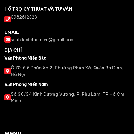
HỖ TRỢ KỸ THUẬT VÀ TƯ VẤN
0982612323
EMAIL
santek.vietnam.vn@gmail.com
ĐỊA CHỈ
Văn Phòng Miền Bắc
Ô 70 lô 6 Phúc Xá 2, Phường Phúc Xá, Quận Ba Đình,
Hà Nội
Văn Phòng Miền Nam
Số 36/34 Kinh Dương Vương, P. Phú Lâm, TP Hồ Chí
Minh
MENU