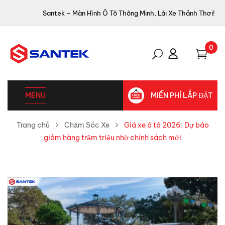
Santek – Màn Hình Ô Tô Thông Minh, Lái Xe Thảnh Thơi!
0
MENU
MIỄN PHÍ LẮP ĐẶT
Trang chủ
Chăm Sóc Xe
Giá xe ô tô 2026: Dự báo
giảm hàng trăm triệu nhờ chính sách mới