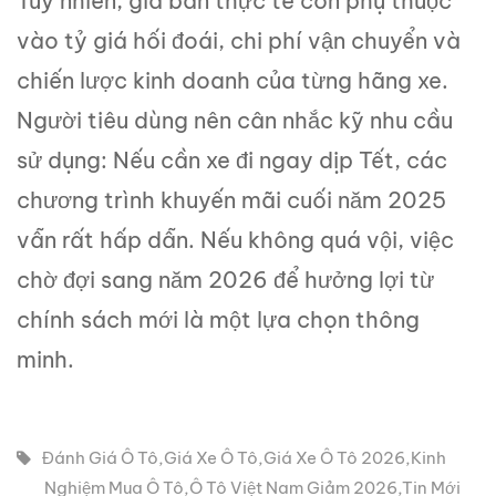
Tuy nhiên, giá bán thực tế còn phụ thuộc
vào tỷ giá hối đoái, chi phí vận chuyển và
chiến lược kinh doanh của từng hãng xe.
Người tiêu dùng nên cân nhắc kỹ nhu cầu
sử dụng: Nếu cần xe đi ngay dịp Tết, các
chương trình khuyến mãi cuối năm 2025
vẫn rất hấp dẫn. Nếu không quá vội, việc
chờ đợi sang năm 2026 để hưởng lợi từ
chính sách mới là một lựa chọn thông
minh.
Đánh Giá Ô Tô
,
Giá Xe Ô Tô
,
Giá Xe Ô Tô 2026
,
Kinh
Nghiệm Mua Ô Tô
,
Ô Tô Việt Nam Giảm 2026
,
Tin Mới