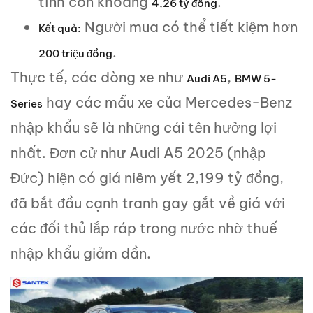
tính còn khoảng
.
4,26 tỷ đồng
Người mua có thể tiết kiệm hơn
Kết quả:
.
200 triệu đồng
Thực tế, các dòng xe như
,
Audi A5
BMW 5-
hay các mẫu xe của Mercedes-Benz
Series
nhập khẩu sẽ là những cái tên hưởng lợi
nhất. Đơn cử như Audi A5 2025 (nhập
Đức) hiện có giá niêm yết 2,199 tỷ đồng,
đã bắt đầu cạnh tranh gay gắt về giá với
các đối thủ lắp ráp trong nước nhờ thuế
nhập khẩu giảm dần.