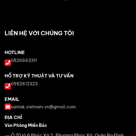
LIÊN HỆ VỚI CHÚNG TÔI
HOTLINE
0826663311
HỖ TRỢ KỸ THUẬT VÀ TƯ VẤN
0982612323
EMAIL
santek.vietnam.vn@gmail.com
ĐỊA CHỈ
Văn Phòng Miền Bắc
Ô 70 lô 6 Phúc Xá 2, Phường Phúc Xá, Quận Ba Đình,