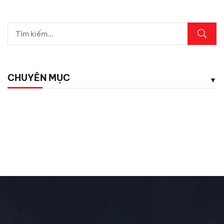
Lexus LX700h Hybrid lộ diện tại Việt Nam: Giá bao
nhiêu?
Top dụng cụ cứu hộ mọi tài xế cần có phòng khi hết ắc
quy
CHUYÊN MỤC
5 phụ kiện ô tô giá rẻ nhưng cực kỳ cần thiết cho tài xế
Chăm Sóc Xe
Chưa phân loại
Đánh Giá ô Tô
Ô tô mới
Tin Mới Cập Nhập