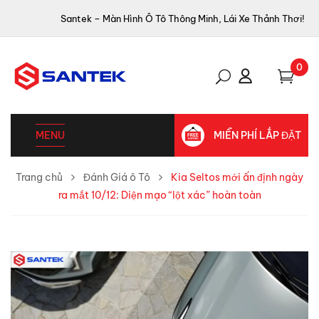
Santek – Màn Hình Ô Tô Thông Minh, Lái Xe Thảnh Thơi!
0
MENU
MIỄN PHÍ LẮP ĐẶT
Trang chủ
Đánh Giá ô Tô
Kia Seltos mới ấn định ngày
ra mắt 10/12: Diện mạo “lột xác” hoàn toàn