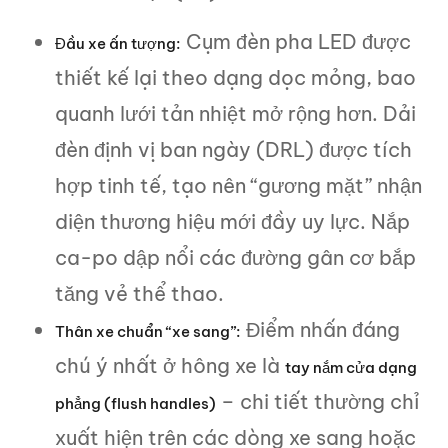
Cụm đèn pha LED được
Đầu xe ấn tượng:
thiết kế lại theo dạng dọc mỏng, bao
quanh lưới tản nhiệt mở rộng hơn. Dải
đèn định vị ban ngày (DRL) được tích
hợp tinh tế, tạo nên “gương mặt” nhận
diện thương hiệu mới đầy uy lực. Nắp
ca-po dập nổi các đường gân cơ bắp
tăng vẻ thể thao.
Điểm nhấn đáng
Thân xe chuẩn “xe sang”:
chú ý nhất ở hông xe là
tay nắm cửa dạng
– chi tiết thường chỉ
phẳng (flush handles)
xuất hiện trên các dòng xe sang hoặc