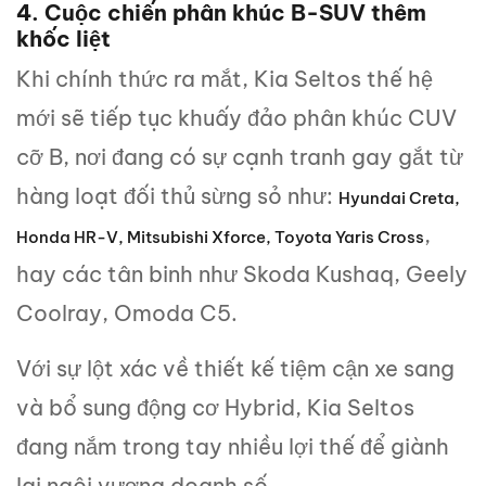
4. Cuộc chiến phân khúc B-SUV thêm
khốc liệt
Khi chính thức ra mắt, Kia Seltos thế hệ
mới sẽ tiếp tục khuấy đảo phân khúc CUV
cỡ B, nơi đang có sự cạnh tranh gay gắt từ
hàng loạt đối thủ sừng sỏ như:
Hyundai Creta,
,
Honda HR-V, Mitsubishi Xforce, Toyota Yaris Cross
hay các tân binh như Skoda Kushaq, Geely
Coolray, Omoda C5.
Với sự lột xác về thiết kế tiệm cận xe sang
và bổ sung động cơ Hybrid, Kia Seltos
đang nắm trong tay nhiều lợi thế để giành
lại ngôi vương doanh số.