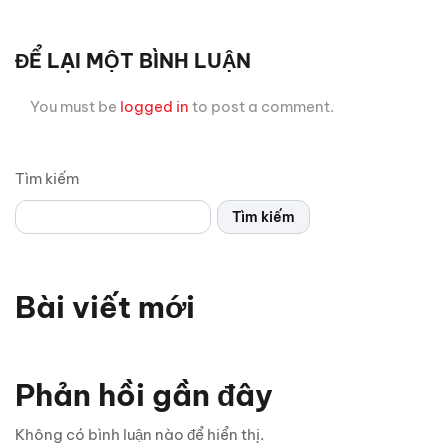
ĐỂ LẠI MỘT BÌNH LUẬN
You must be
logged in
to post a comment.
Tìm kiếm
Tìm kiếm
Bài viết mới
Chỉ 1 sợi cáp, Android Box Santek ST830 lột xác hoàn
toàn màn hình zin ô tô!
Phản hồi gần đây
5 vị trí trên ô tô cần kiểm tra ngay sau mưa lớn
Không có bình luận nào để hiển thị.