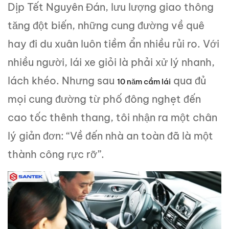
Dịp Tết Nguyên Đán, lưu lượng giao thông
tăng đột biến, những cung đường về quê
hay đi du xuân luôn tiềm ẩn nhiều rủi ro. Với
nhiều người, lái xe giỏi là phải xử lý nhanh,
lách khéo. Nhưng sau
qua đủ
10 năm cầm lái
mọi cung đường từ phố đông nghẹt đến
cao tốc thênh thang, tôi nhận ra một chân
lý giản đơn: “Về đến nhà an toàn đã là một
thành công rực rỡ”.