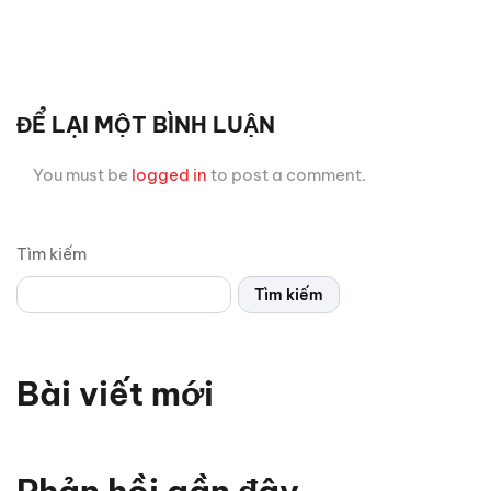
ĐỂ LẠI MỘT BÌNH LUẬN
You must be
logged in
to post a comment.
Tìm kiếm
Tìm kiếm
Bài viết mới
Vì sao xe thể thao thường chỉ có 2 cửa? Bật mí 5 lý do
bất ngờ
Phản hồi gần đây