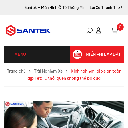
Santek – Màn Hình Ô Tô Thông Minh, Lái Xe Thảnh Thơi!
0
MENU
MIỄN PHÍ LẮP ĐẶT
Trang chủ
Trải Nghiệm Xe
Kinh nghiệm lái xe an toàn
dịp Tết: 10 thói quen không thể bỏ qua