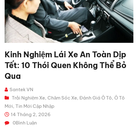
Kinh Nghiệm Lái Xe An Toàn Dịp
Tết: 10 Thói Quen Không Thể Bỏ
Qua
Santek VN
Trải Nghiệm Xe
Chăm Sóc Xe
Đánh Giá Ô Tô
Ô Tô
,
,
,
Mới
Tin Mới Cập Nhập
,
14 Tháng 2, 2026
0
Bình Luận