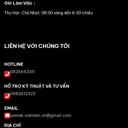
Giờ Làm Việc：
Thứ Hai-Chủ Nhật: 08:00 sáng đến 6:30 chiều
LIÊN HỆ VỚI CHÚNG TÔI
HOTLINE
0826663311
HỖ TRỢ KỸ THUẬT VÀ TƯ VẤN
0982612323
EMAIL
santek.vietnam.vn@gmail.com
ĐỊA CHỈ