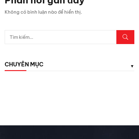
Chỉ 1 sợi cáp, Android Box Santek ST830 lột xác hoàn
Không có bình luận nào để hiển thị.
toàn màn hình zin ô tô!
5 vị trí trên ô tô cần kiểm tra ngay sau mưa lớn
Lexus LX700h Hybrid lộ diện tại Việt Nam: Giá bao
nhiêu?
CHUYÊN MỤC
Top dụng cụ cứu hộ mọi tài xế cần có phòng khi hết ắc
quy
Chăm Sóc Xe
Chưa phân loại
Đánh Giá ô Tô
Ô tô mới