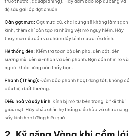
trượt nước (aquaplaning). Hãy đảm bảo lốp đủ căng và
độ sâu gai lốp đạt chuẩn
Cần gạt mưa:
Gạt mưa cũ, chai cứng sẽ không làm sạch
kính, thậm chí còn tạo ra những vệt mờ nguy hiểm. Hãy
thay mới nếu cần và châm đầy bình nước rửa kính.
Hệ thống đèn:
Kiểm tra toàn bộ đèn pha, đèn cốt, đèn
sương mù, đèn xi-nhan và đèn phanh. Bạn cần nhìn rõ và
người khác cũng cần thấy bạn.
Phanh (Thắng):
Đảm bảo phanh hoạt động tốt, không có
dấu hiệu bất thường.
Điều hoà và sấy kính
: Kính bị mờ từ bên trong là “kẻ thù”
giấu mặt. Hãy chắc chắn hệ thống điều hòa và chức năng
sấy kính hoạt động hiệu quả.
2. Kỹ năng Vàng khi cầm lái