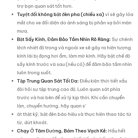
trợ bạn quan sát tốt hơn.
Tuyệt đối không bật đèn pha (chiếu xa)
vì sẽ gây lóa
mắt cho xe đối diện do ánh sáng bị phản xạ bởi màn
mưa.
Bật Sấy Kính, Đảm Bảo Tầm Nhìn Rõ Ràng:
Sự chênh
lệch nhiệt độ trong và ngoài xe sẽ gây ra hiện tượng
kính lái bị đọng hơi ẩm, làm mờ kính. Hãy bật chế độ
sấy kính trước và sau (nếu có) để đảm bảo tầm nhìn
luôn trong suốt.
Tập Trung Quan Sát Tối Đa:
Điều kiện thời tiết xấu
đòi hỏi sự tập trung cao độ. Luôn quan sát phía
trước và hai bên để xử lý kịp thời. Khi cần chuyển
làn, chuyển hướng, hãy quan s’
át thật kỹ, bật đèn báo hiệu và thực hiện thao tác từ
từ, dứt khoát.
Chạy Ở Tâm Đường, Bám Theo Vạch Kẻ:
Hầu hết