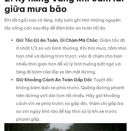
giữa mưa bão
Khi đã ngồi sau vô lăng, hãy luôn ghi nhớ những nguyên
tắc sống còn sau đây để đảm bảo an toàn tối đa.
Giữ Tốc Độ An Toàn, Đi Chậm Mà Chắc:
Giảm tốc độ
ít nhất 1/3 so với bình thường. Khi trời mưa, tầm nhìn
hạn chế và đường trơn trượt, việc đi chậm cho bạn
nhiều thời gian hơn để xử lý tình huống bất ngờ và
tăng độ bám của lốp xe lên mặt đường.
Giữ Khoảng Cách An Toàn Gấp Đôi:
Tuyệt đối
không bám đuôi xe phía trước. Quãng đường phanh
trên đường ướt dài hơn rất nhiều. Hãy giữ khoảng
cách với xe phía trước xa gấp đôi, thậm chí gấp ba
so với ngày khô ráo để kịp thời xử lý khi xe trước
phanh gấp.