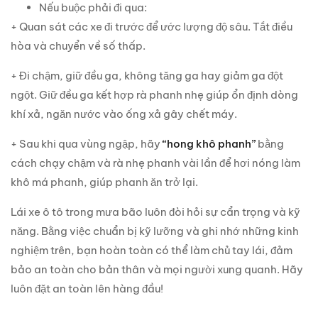
Nếu buộc phải đi qua:
+ Quan sát các xe đi trước để ước lượng độ sâu. Tắt điều
hòa và chuyển về số thấp.
+ Đi chậm, giữ đều ga, không tăng ga hay giảm ga đột
ngột. Giữ đều ga kết hợp rà phanh nhẹ giúp ổn định dòng
khí xả, ngăn nước vào ống xả gây chết máy.
+ Sau khi qua vùng ngập, hãy
“hong khô phanh”
bằng
cách chạy chậm và rà nhẹ phanh vài lần để hơi nóng làm
khô má phanh, giúp phanh ăn trở lại.
Lái xe ô tô trong mưa bão luôn đòi hỏi sự cẩn trọng và kỹ
năng. Bằng việc chuẩn bị kỹ lưỡng và ghi nhớ những kinh
nghiệm trên, bạn hoàn toàn có thể làm chủ tay lái, đảm
bảo an toàn cho bản thân và mọi người xung quanh. Hãy
luôn đặt an toàn lên hàng đầu!