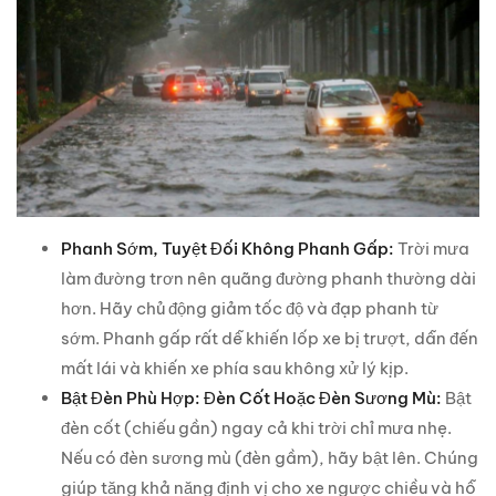
Phanh Sớm, Tuyệt Đối Không Phanh Gấp:
Trời mưa
làm đường trơn nên quãng đường phanh thường dài
hơn. Hãy chủ động giảm tốc độ và đạp phanh từ
sớm. Phanh gấp rất dễ khiến lốp xe bị trượt, dẫn đến
mất lái và khiến xe phía sau không xử lý kịp.
Bật Đèn Phù Hợp: Đèn Cốt Hoặc Đèn Sương Mù:
Bật
đèn cốt (chiếu gần) ngay cả khi trời chỉ mưa nhẹ.
Nếu có đèn sương mù (đèn gầm), hãy bật lên. Chúng
giúp tăng khả năng định vị cho xe ngược chiều và hỗ