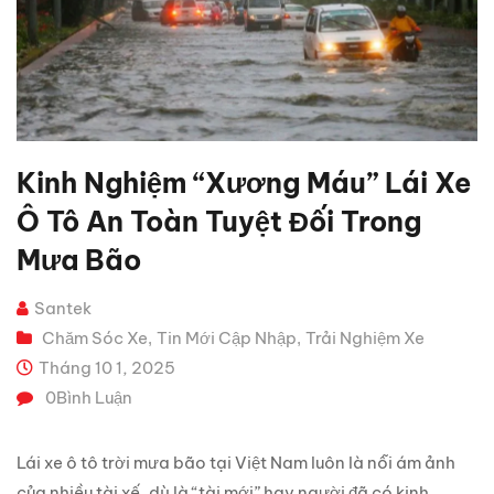
Kinh Nghiệm “xương Máu” Lái Xe
Ô Tô An Toàn Tuyệt Đối Trong
Mưa Bão
Santek
Chăm Sóc Xe
Tin Mới Cập Nhập
Trải Nghiệm Xe
,
,
Tháng 10 1, 2025
0
Bình Luận
Lái xe ô tô trời mưa bão tại Việt Nam luôn là nỗi ám ảnh
của nhiều tài xế, dù là “tài mới” hay người đã có kinh