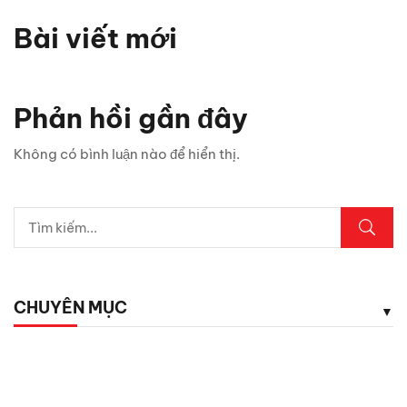
Bài viết mới
Chỉ 1 sợi cáp, Android Box Santek ST830 lột xác hoàn
toàn màn hình zin ô tô!
Phản hồi gần đây
5 vị trí trên ô tô cần kiểm tra ngay sau mưa lớn
Không có bình luận nào để hiển thị.
Lexus LX700h Hybrid lộ diện tại Việt Nam: Giá bao
nhiêu?
Top dụng cụ cứu hộ mọi tài xế cần có phòng khi hết ắc
quy
CHUYÊN MỤC
5 phụ kiện ô tô giá rẻ nhưng cực kỳ cần thiết cho tài xế
Chăm Sóc Xe