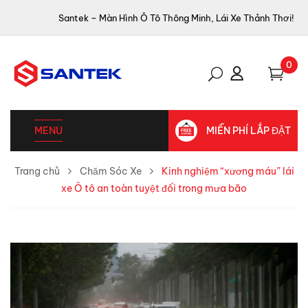
Santek – Màn Hình Ô Tô Thông Minh, Lái Xe Thảnh Thơi!
0
MENU
MIỄN PHÍ LẮP ĐẶT
Trang chủ
Chăm Sóc Xe
Kinh nghiệm “xương máu” lái
xe Ô tô an toàn tuyệt đối trong mưa bão