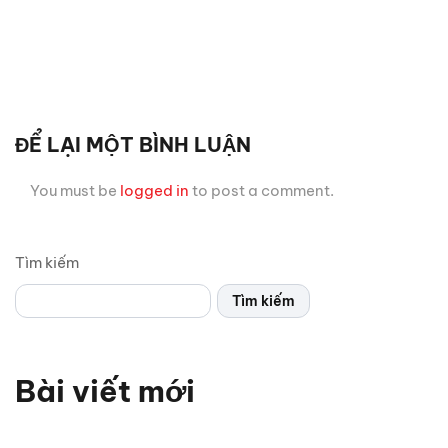
ĐỂ LẠI MỘT BÌNH LUẬN
You must be
logged in
to post a comment.
Tìm kiếm
Tìm kiếm
Bài viết mới
Vì sao xe thể thao thường chỉ có 2 cửa? Bật mí 5 lý do