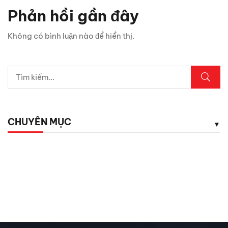
bất ngờ
Phản hồi gần đây
Chỉ 1 sợi cáp, Android Box Santek ST830 lột xác hoàn
Không có bình luận nào để hiển thị.
toàn màn hình zin ô tô!
5 vị trí trên ô tô cần kiểm tra ngay sau mưa lớn
Lexus LX700h Hybrid lộ diện tại Việt Nam: Giá bao
nhiêu?
CHUYÊN MỤC
Top dụng cụ cứu hộ mọi tài xế cần có phòng khi hết ắc
quy
Chăm Sóc Xe
Chưa phân loại
Đánh Giá ô Tô