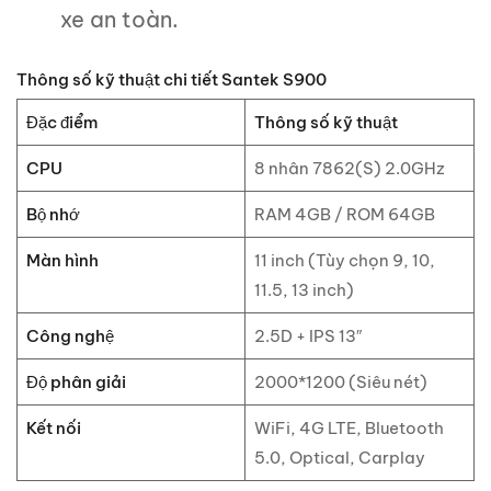
xe an toàn.
Thông số kỹ thuật chi tiết Santek S900
Đặc điểm
Thông số kỹ thuật
CPU
8 nhân 7862(S) 2.0GHz
Bộ nhớ
RAM 4GB / ROM 64GB
Màn hình
11 inch (Tùy chọn 9, 10,
11.5, 13 inch)
Công nghệ
2.5D + IPS 13″
Độ phân giải
2000*1200 (Siêu nét)
Kết nối
WiFi, 4G LTE, Bluetooth
5.0, Optical, Carplay