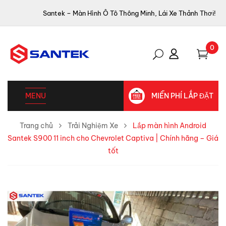
Santek – Màn Hình Ô Tô Thông Minh, Lái Xe Thảnh Thơi!
0
MENU
MIỄN PHÍ LẮP ĐẶT
Trang chủ
Trải Nghiệm Xe
Lắp màn hình Android
Santek S900 11 inch cho Chevrolet Captiva | Chính hãng – Giá
tốt