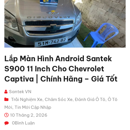
Lắp Màn Hình Android Santek
S900 11 Inch Cho Chevrolet
Captiva | Chính Hãng – Giá Tốt
Santek VN
Trải Nghiệm Xe
Chăm Sóc Xe
Đánh Giá Ô Tô
Ô Tô
,
,
,
Mới
Tin Mới Cập Nhập
,
10 Tháng 2, 2026
0
Bình Luận