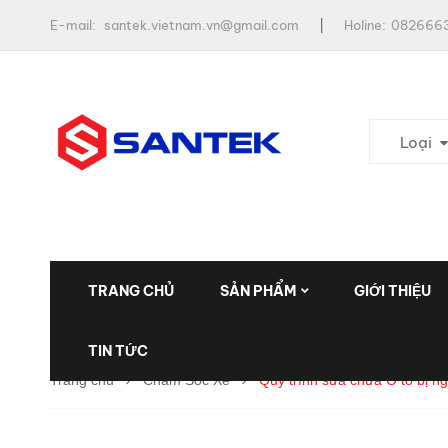
E-mail:
santek.vietnam.vn@gmail.com
Holine:
0826663
Loại
TRANG CHỦ
SẢN PHẨM
GIỚI THIỆU
TIN TỨC
Trang chủ
Chăm Sóc Xe
Quy trình sửa chữa Ô tô bị ng