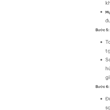
k
Mụ
đư
Bước 5:
T
t
S
h
g
Bước 6: 
Đâ
s