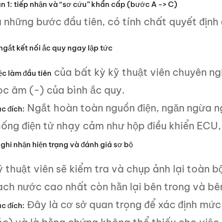
n 1: tiếp nhận và “sơ cứu” khẩn cấp (bước A -> C)
à những bước đầu tiên, có tính chất quyết định
ngắt kết nối ắc quy ngay lập tức
của bất kỳ kỹ thuật viên chuyên ng
ệc làm đầu tiên
ọc âm (-) của bình ắc quy.
Ngắt hoàn toàn nguồn điện, ngăn ngừa n
c đích:
hống điện tử nhạy cảm như hộp điều khiển ECU, 
ghi nhận hiện trạng và đánh giá sơ bộ
 thuật viên sẽ kiểm tra và chụp ảnh lại toàn bộ
ạch nước cao nhất còn hằn lại bên trong và bê
Đây là cơ sở quan trọng để xác định mức
c đích: