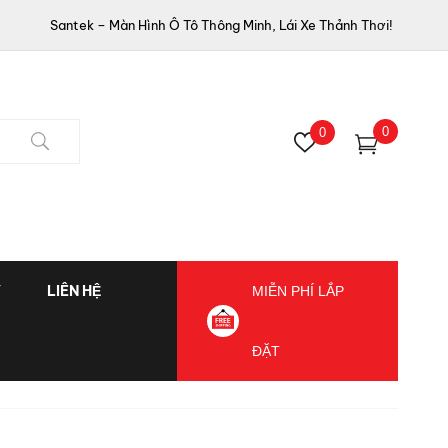
Santek – Màn Hình Ô Tô Thông Minh, Lái Xe Thảnh Thơi!
0
0
Ý
LIÊN HỆ
MIỄN PHÍ LẮP
ĐẶT