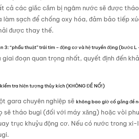
ất cả các giắc cắm bị ngâm nước sẽ được tháo 
à làm sạch để chống oxy hóa, đảm bảo tiếp xú
hải được thay thế.
n 3: “phẫu thuật” trái tim – động cơ và hệ truyền động (bước L 
 giai đoạn quan trọng nhất, quyết định đến kh
 kiểm tra hiện tượng thủy kích (KHÔNG ĐỀ NỔ!)
ột gara chuyên nghiệp sẽ
không bao giờ cố gắng đề n
ọ sẽ tháo bugi (đối với máy xăng) hoặc vòi phu
uay trục khuỷu động cơ. Nếu có nước trong xi-l
gi.