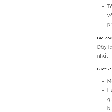
T
v
p
Giai đoạ
Đây là
nhất.
Bước 7:
M
H
q
bu