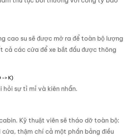
 làm thủ tục bồi thường với công ty bảo
ng cao su sẽ được mở ra để toàn bộ lượng
ất cả các cửa để xe bắt đầu được thông
 -> K)
 hỏi sự tỉ mỉ và kiên nhẫn.
cabin. Kỹ thuật viên sẽ tháo dỡ toàn bộ:
i cửa, thậm chí cả một phần bảng điều