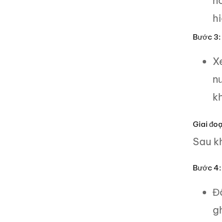
n
h
Bước 3: 
X
n
kh
Giai đoạ
Sau kh
Bước 4: 
Đ
g