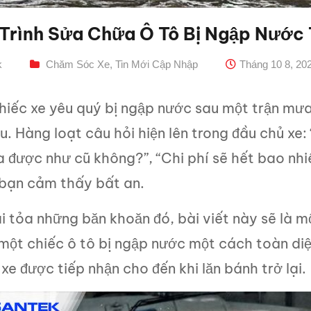
Trình Sửa Chữa Ô Tô Bị Ngập Nước 
k
Chăm Sóc Xe
,
Tin Mới Cập Nhập
Tháng 10 8, 20
hiếc xe yêu quý bị ngập nước sau một trận mư
u. Hàng loạt câu hỏi hiện lên trong đầu chủ xe:
 được như cũ không?”, “Chi phí sẽ hết bao nhiê
 bạn cảm thấy bất an.
i tỏa những băn khoăn đó, bài viết này sẽ là mộ
một chiếc ô tô bị ngập nước một cách toàn diện
 xe được tiếp nhận cho đến khi lăn bánh trở lại.