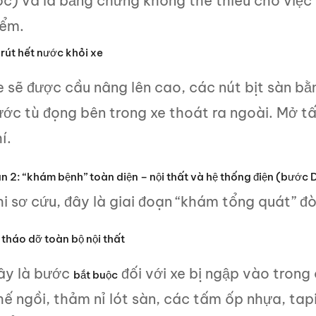
óc) và là bằng chứng không thể thiếu cho việc
iểm.
rút hết nước khỏi xe
e sẽ được cầu nâng lên cao, các nút bịt sàn bằ
ước tù đọng bên trong xe thoát ra ngoài. Mở t
í.
n 2: “khám bệnh” toàn diện – nội thất và hệ thống điện (bước D
i sơ cứu, đây là giai đoạn “khám tổng quát” đòi
tháo dỡ toàn bộ nội thất
ây là bước
đối với xe bị ngập vào trong 
bắt buộc
hế ngồi, thảm nỉ lót sàn, các tấm ốp nhựa, tap