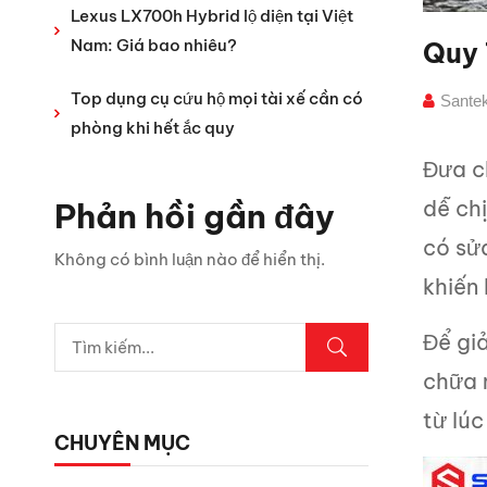
Lexus LX700h Hybrid lộ diện tại Việt
Nam: Giá bao nhiêu?
Quy 
Top dụng cụ cứu hộ mọi tài xế cần có
Sante
phòng khi hết ắc quy
Đưa c
dễ chị
Phản hồi gần đây
có sửa
Không có bình luận nào để hiển thị.
khiến
Để giả
chữa 
từ lúc
CHUYÊN MỤC