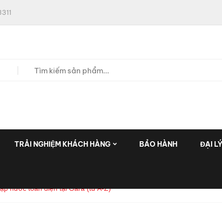
311
TRẢI NGHIỆM KHÁCH HÀNG
BẢO HÀNH
ĐẠI L
ập nước toàn diện tại Gara (từ A-Z)