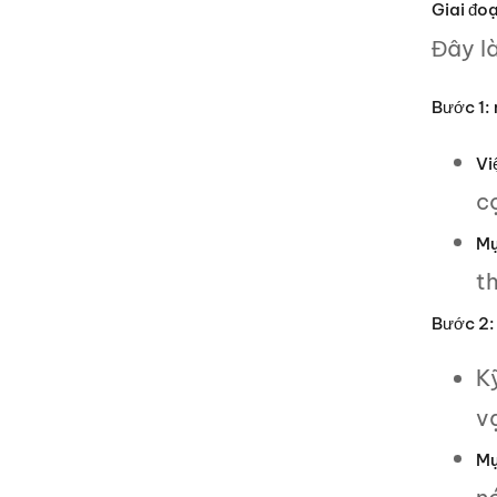
Giai đoạ
Đây l
Bước 1: 
Vi
c
Mụ
t
Bước 2: 
Kỹ
v
Mụ