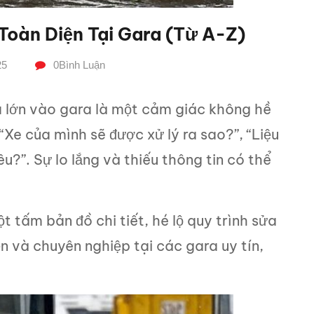
Toàn Diện Tại Gara (từ A-Z)
25
0
Bình Luận
a lớn vào gara là một cảm giác không hề
 “Xe của mình sẽ được xử lý ra sao?”, “Liệu
u?”. Sự lo lắng và thiếu thông tin có thể
t tấm bản đồ chi tiết, hé lộ quy trình sửa
 và chuyên nghiệp tại các gara uy tín,