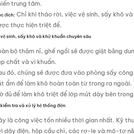
hiển trung tâm.
Chỉ khi tháo rời, việc vệ sinh, sấy khô và
c đích:
ợc thực hiện triệt để.
 vệ sinh, sấy khô và khử khuẩn chuyên sâu
oàn bộ thảm nỉ, ghế ngồi sẽ được giặt bằng dun
ạp chất và vi khuẩn.
au đó, chúng sẽ được đưa vào phòng sấy công
út ẩm để làm khô hoàn toàn từ trong ra ngoài
iờ đủ để làm khô triệt để lớp mút dày bên tron
kiểm tra và xử lý hệ thống điện
y là công việc tốn nhiều thời gian nhất. Kỹ th
ợi dây điện, hộp cầu chì, các rơ-le và mô-tơ n