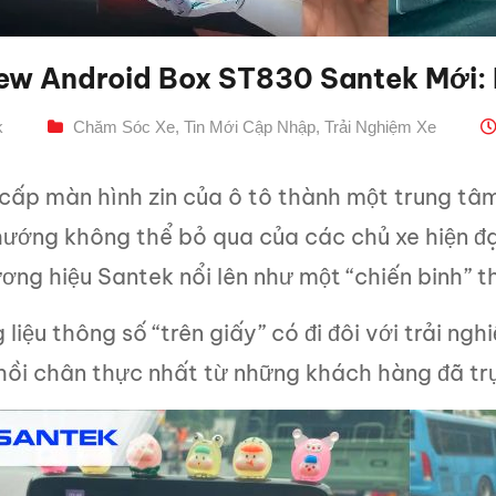
ew Android Box ST830 Santek Mới: 
k
Chăm Sóc Xe
,
Tin Mới Cập Nhập
,
Trải Nghiệm Xe
cấp màn hình zin của ô tô thành một trung tâm
 hướng không thể bỏ qua của các chủ xe hiện đạ
ơng hiệu Santek nổi lên như một “chiến binh” t
liệu thông số “trên giấy” có đi đôi với trải n
hồi chân thực nhất từ những khách hàng đã trự