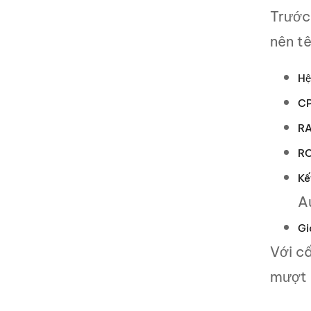
Trước 
nên t
Hệ
CP
RA
R
Kế
A
Gi
Với c
mượt 