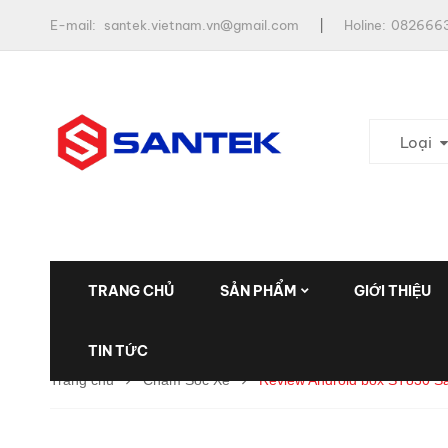
E-mail:
santek.vietnam.vn@gmail.com
Holine:
0826663
Loại
TRANG CHỦ
SẢN PHẨM
GIỚI THIỆU
TIN TỨC
Trang chủ
Chăm Sóc Xe
Review Android box ST830 Sa