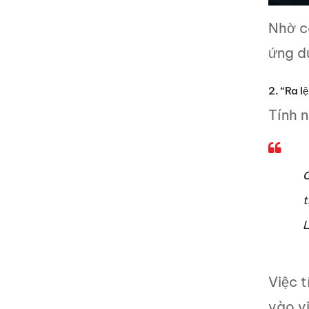
Nhờ c
ứng d
2. “Ra l
Tính n
C
t
L
Việc t
vào vi