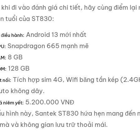
khi đi vào đánh giá chi tiết, hãy cùng điểm lạ
ên tuổi của ST830:
Android 13 mới nhất
 điều hành:
Snapdragon 665 mạnh mẽ
U:
8 GB
M:
128 GB
OM:
Tích hợp sim 4G, Wifi băng tần kép (2.4
t nối:
uto không dây.
5.200.000 VNĐ
á niêm yết:
ấu hình này, Santek ST830 hứa hẹn mang đến mộ
mà và không gian lưu trữ thoải mái.