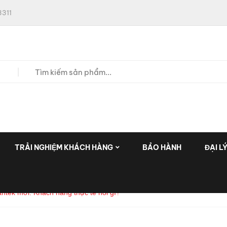
311
TRẢI NGHIỆM KHÁCH HÀNG
BẢO HÀNH
ĐẠI L
ntek mới: Khách hàng thực tế nói gì?