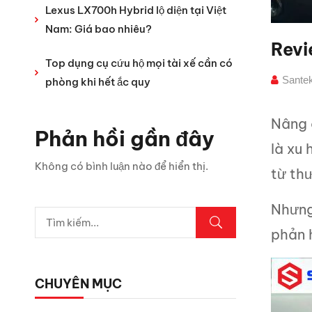
Lexus LX700h Hybrid lộ diện tại Việt
Nam: Giá bao nhiêu?
Revi
Top dụng cụ cứu hộ mọi tài xế cần có
Sante
phòng khi hết ắc quy
Nâng 
Phản hồi gần đây
là xu
Không có bình luận nào để hiển thị.
từ thư
Nhưng 
phản 
CHUYÊN MỤC