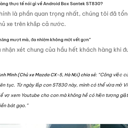
àng thực tế nói gì về Android Box Santek ST830?
hính là phần quan trọng nhất, chúng tôi đã tổ
hủ xe trên khắp cả nước.
u năng mượt mà, đa nhiệm không một vết gợn”
 nhận xét chung của hầu hết khách hàng khi đư
“Công việc củ
nh Minh (Chủ xe Mazda CX-5, Hà Nội) chia sẻ:
iên tục. Từ ngày lắp con ST830 này, mình có thể vừa mở V
ể vợ xem Youtube cho con mà không hề có hiện tượng giật
iền bát gạo.”