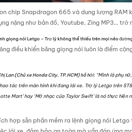
on chip Snapdragon 665 và dung lượng RAM k
ụng nặng như bản đồ, Youtube, Zing MP3… trở 
ệnh giọng nói Letgo – Trợ lý không thể thiếu trên mọi nẻo đườn
ăng điều khiển bằng giọng nói luôn là điểm cộ
“Mình là phụ nữ
hị Lan (Chủ xe Honda City, TP.HCM) hồ hởi:
hao tác trên màn hình khi đang lái xe. Trợ lý Letgo trên S
otte Mart’ hay ‘Mở nhạc của Taylor Swift’ là nó thực hiện n
ích hợp sẵn phần mềm ra lệnh giọng nói Letgo t
ệc lái xe, đảm bảo an toàn mà vẫn đáp ứng mọi 