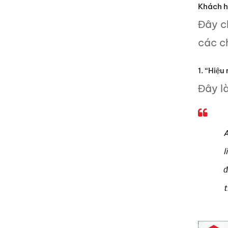
Khách h
Đây c
các c
1. “Hiệ
Đây là
A
l
đ
t