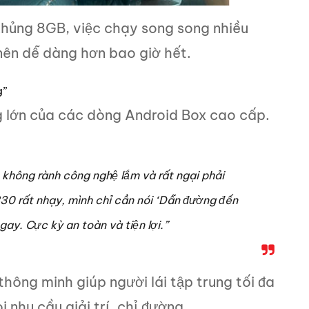
hủng 8GB, việc chạy song song nhiều
nên dễ dàng hơn bao giờ hết.
g”
ng lớn của các dòng Android Box cao cấp.
, không rành công nghệ lắm và rất ngại phải
T830 rất nhạy, mình chỉ cần nói ‘Dẫn đường đến
gay. Cực kỳ an toàn và tiện lợi.”
hông minh giúp người lái tập trung tối đa
nhu cầu giải trí, chỉ đường.