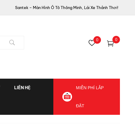
Santek – Màn Hình Ô Tô Thông Minh, Lái Xe Thảnh Thơi!
0
0
Ý
LIÊN HỆ
MIỄN PHÍ LẮP
ĐẶT