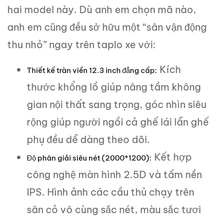
hai model này. Dù anh em chọn mã nào,
anh em cũng đều sở hữu một “sân vận động
thu nhỏ” ngay trên taplo xe với:
Kích
Thiết kế tràn viền 12.3 inch đẳng cấp:
thước khổng lồ giúp nâng tầm không
gian nội thất sang trọng, góc nhìn siêu
rộng giúp người ngồi cả ghế lái lẫn ghế
phụ đều dễ dàng theo dõi.
Kết hợp
Độ phân giải siêu nét (2000*1200):
công nghệ màn hình 2.5D và tấm nền
IPS. Hình ảnh các cầu thủ chạy trên
sân cỏ vô cùng sắc nét, màu sắc tươi