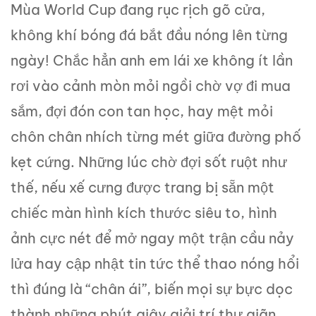
Mùa World Cup đang rục rịch gõ cửa,
không khí bóng đá bắt đầu nóng lên từng
ngày! Chắc hẳn anh em lái xe không ít lần
rơi vào cảnh mòn mỏi ngồi chờ vợ đi mua
sắm, đợi đón con tan học, hay mệt mỏi
chôn chân nhích từng mét giữa đường phố
kẹt cứng. Những lúc chờ đợi sốt ruột như
thế, nếu xế cưng được trang bị sẵn một
chiếc màn hình kích thước siêu to, hình
ảnh cực nét để mở ngay một trận cầu nảy
lửa hay cập nhật tin tức thể thao nóng hổi
thì đúng là “chân ái”, biến mọi sự bực dọc
thành những phút giây giải trí thư giãn