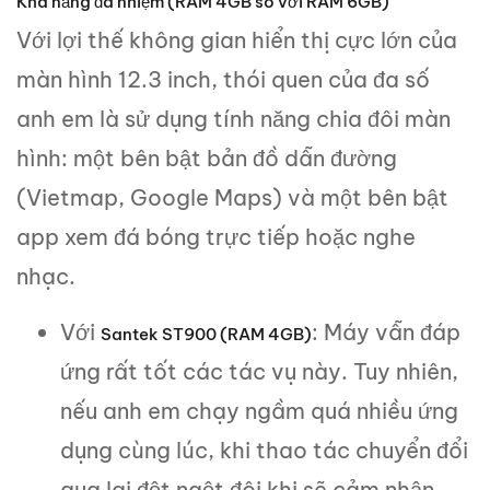
Khả năng đa nhiệm (RAM 4GB so với RAM 6GB)
Với lợi thế không gian hiển thị cực lớn của
màn hình 12.3 inch, thói quen của đa số
anh em là sử dụng tính năng chia đôi màn
hình: một bên bật bản đồ dẫn đường
(Vietmap, Google Maps) và một bên bật
app xem đá bóng trực tiếp hoặc nghe
nhạc.
Với
: Máy vẫn đáp
Santek ST900
(RAM 4GB)
ứng rất tốt các tác vụ này. Tuy nhiên,
nếu anh em chạy ngầm quá nhiều ứng
dụng cùng lúc, khi thao tác chuyển đổi
qua lại đột ngột đôi khi sẽ cảm nhận