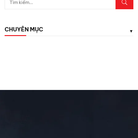
Lexus LX700h Hybrid lộ diện tại Việt Nam: Giá bao
nhiêu?
CHUYÊN MỤC
Top dụng cụ cứu hộ mọi tài xế cần có phòng khi hết ắc
quy
Chăm Sóc Xe
Chưa phân loại
Đánh Giá ô Tô
Ô tô mới
Tin Mới Cập Nhập
Trải Nghiệm Xe