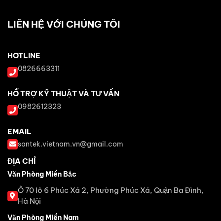
LIÊN HỆ VỚI CHÚNG TÔI
HOTLINE
0826663311
HỖ TRỢ KỸ THUẬT VÀ TƯ VẤN
0982612323
EMAIL
santek.vietnam.vn@gmail.com
ĐỊA CHỈ
Văn Phòng Miền Bắc
Ô 70 lô 6 Phúc Xá 2, Phường Phúc Xá, Quận Ba Đình,
Hà Nội
Văn Phòng Miền Nam