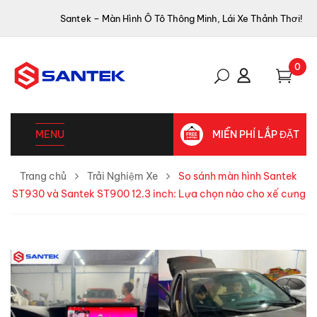
Santek – Màn Hình Ô Tô Thông Minh, Lái Xe Thảnh Thơi!
0
MENU
MIỄN PHÍ LẮP ĐẶT
Trang chủ
Trải Nghiệm Xe
So sánh màn hình Santek
ST930 và Santek ST900 12.3 inch: Lựa chọn nào cho xế cưng