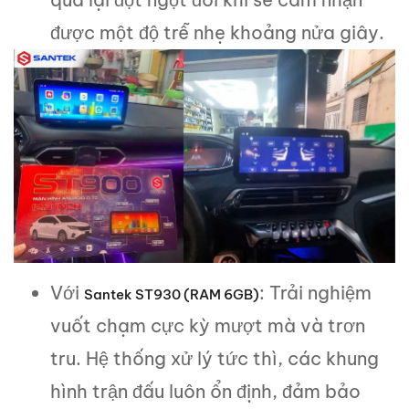
được một độ trễ nhẹ khoảng nửa giây.
Với
: Trải nghiệm
Santek ST930
(RAM 6GB)
vuốt chạm cực kỳ mượt mà và trơn
tru. Hệ thống xử lý tức thì, các khung
hình trận đấu luôn ổn định, đảm bảo