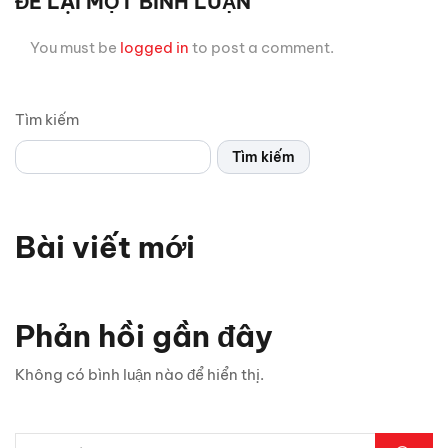
ĐỂ LẠI MỘT BÌNH LUẬN
You must be
logged in
to post a comment.
Tìm kiếm
Tìm kiếm
Bài viết mới
Vì sao xe thể thao thường chỉ có 2 cửa? Bật mí 5 lý do
bất ngờ
Phản hồi gần đây
Chỉ 1 sợi cáp, Android Box Santek ST830 lột xác hoàn
Không có bình luận nào để hiển thị.
toàn màn hình zin ô tô!
5 vị trí trên ô tô cần kiểm tra ngay sau mưa lớn