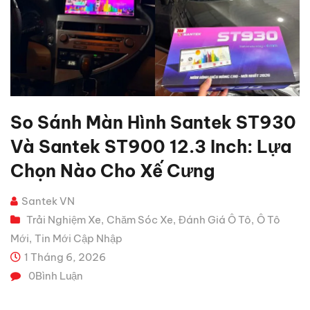
So Sánh Màn Hình Santek ST930
Và Santek ST900 12.3 Inch: Lựa
Chọn Nào Cho Xế Cưng
Santek VN
Trải Nghiệm Xe
Chăm Sóc Xe
Đánh Giá Ô Tô
Ô Tô
,
,
,
Mới
Tin Mới Cập Nhập
,
1 Tháng 6, 2026
0
Bình Luận