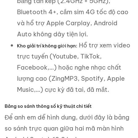
băng tần kép (2.4GHz + 5GHz),
Bluetooth 4+, cắm sim 4G tốc độ cao
và hỗ trợ Apple Carplay, Android
Auto không dây tiện lợi.
Hỗ trợ xem video
Kho giải trí không giới hạn:
trực tuyến (Youtube, TikTok,
Facebook,…) hoặc nghe nhạc chất
lượng cao (ZingMP3, Spotify, Apple
Music,…) cực kỳ đã tai, đã mắt.
Bảng so sánh thông số kỹ thuật chi tiết
Để anh em dễ hình dung, dưới đây là bảng
so sánh trực quan giữa hai mã màn hình