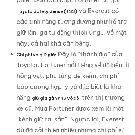
và Everest có
Toyota Safety Sense (TSS)
các tính năng tương đương như hỗ trợ
giữ làn, ga tự động thích ứng… Về mặt
này, cả hai khá cân bằng.
Đây là “thánh địa” của
Chi phí và giữ giá:
Toyota. Fortuner nổi tiếng về độ bền, ít
hỏng vặt, phụ tùng dễ kiếm, chi phí
bảo dưỡng hợp lý và đặc biệt là khả
năng
trên thị trường
giữ giá gần như vô đối
xe cũ. Mua Fortuner được xem là một
“kênh giữ tài sản”. Ngược lại, Everest
dù đã cải thiện nhiều nhưng chi phí sử