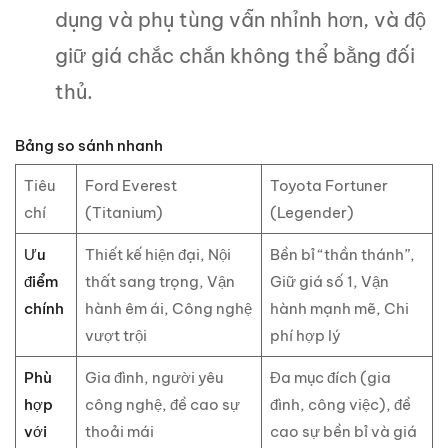
dụng và phụ tùng vẫn nhỉnh hơn, và độ
giữ giá chắc chắn không thể bằng đối
thủ.
Bảng so sánh nhanh
Tiêu
Ford Everest
Toyota Fortuner
chí
(Titanium)
(Legender)
Ưu
Thiết kế hiện đại, Nội
Bền bỉ “thần thánh”,
điểm
thất sang trọng, Vận
Giữ giá số 1, Vận
chính
hành êm ái, Công nghệ
hành mạnh mẽ, Chi
vượt trội
phí hợp lý
Phù
Gia đình, người yêu
Đa mục đích (gia
hợp
công nghệ, đề cao sự
đình, công việc), đề
với
thoải mái
cao sự bền bỉ và giá