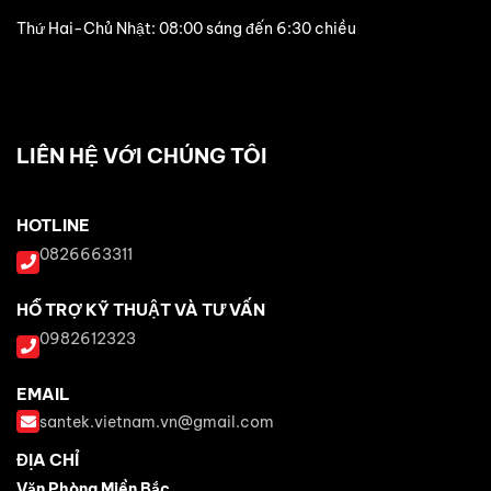
Thứ Hai-Chủ Nhật: 08:00 sáng đến 6:30 chiều
LIÊN HỆ VỚI CHÚNG TÔI
HOTLINE
0826663311
HỖ TRỢ KỸ THUẬT VÀ TƯ VẤN
0982612323
EMAIL
santek.vietnam.vn@gmail.com
ĐỊA CHỈ
Văn Phòng Miền Bắc