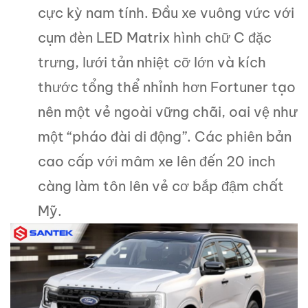
cực kỳ nam tính. Đầu xe vuông vức với
cụm đèn LED Matrix hình chữ C đặc
trưng, lưới tản nhiệt cỡ lớn và kích
thước tổng thể nhỉnh hơn Fortuner tạo
nên một vẻ ngoài vững chãi, oai vệ như
một “pháo đài di động”. Các phiên bản
cao cấp với mâm xe lên đến 20 inch
càng làm tôn lên vẻ cơ bắp đậm chất
Mỹ.