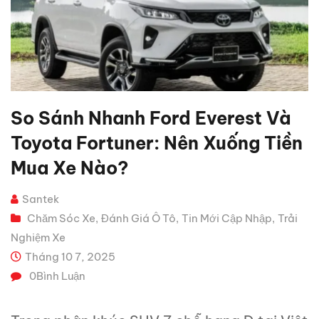
So Sánh Nhanh Ford Everest Và
Toyota Fortuner: Nên Xuống Tiền
Mua Xe Nào?
Santek
Chăm Sóc Xe
Đánh Giá Ô Tô
Tin Mới Cập Nhập
Trải
,
,
,
Nghiệm Xe
Tháng 10 7, 2025
0
Bình Luận