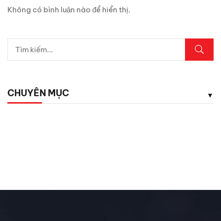
Chỉ 1 sợi cáp, Android Box Santek ST830 lột xác hoàn
Không có bình luận nào để hiển thị.
toàn màn hình zin ô tô!
5 vị trí trên ô tô cần kiểm tra ngay sau mưa lớn
Lexus LX700h Hybrid lộ diện tại Việt Nam: Giá bao
nhiêu?
CHUYÊN MỤC
Top dụng cụ cứu hộ mọi tài xế cần có phòng khi hết ắc
quy
Chăm Sóc Xe
Chưa phân loại
Đánh Giá ô Tô
Ô tô mới