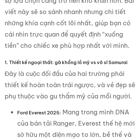
sự lựa chọn càng trở nên khó khăn hơn. Bài
viết này sẽ so sánh nhanh nhưng chi tiết
những khía cạnh cốt lõi nhất, giúp bạn có
cái nhìn trực quan để quyết định “xuống
tiền” cho chiếc xe phù hợp nhất với mình.
1. Thiết kế ngoại thất: gã khổng lồ mỹ vs võ sĩ Samurai
Đây là cuộc đối đầu của hai trường phái
thiết kế hoàn toàn trái ngược, và vẻ đẹp sẽ
phụ thuộc vào gu thẩm mỹ của mỗi người.
Mang trong mình DNA
Ford Everest 2025:
của bán tải Ranger, Everest thế hệ mới
sở hữu một diện mạo to lớn, bề thế và