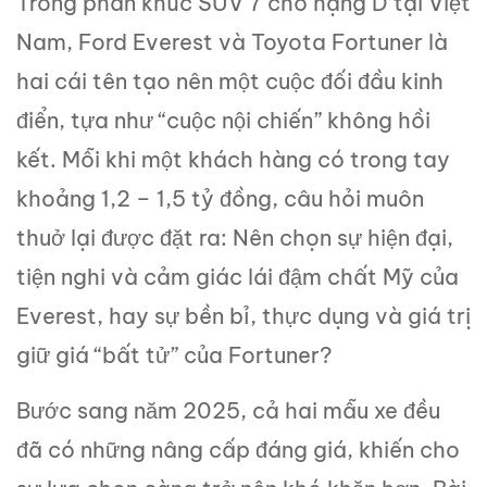
Trong phân khúc SUV 7 chỗ hạng D tại Việt
Nam, Ford Everest và Toyota Fortuner là
hai cái tên tạo nên một cuộc đối đầu kinh
điển, tựa như “cuộc nội chiến” không hồi
kết. Mỗi khi một khách hàng có trong tay
khoảng 1,2 – 1,5 tỷ đồng, câu hỏi muôn
thuở lại được đặt ra: Nên chọn sự hiện đại,
tiện nghi và cảm giác lái đậm chất Mỹ của
Everest, hay sự bền bỉ, thực dụng và giá trị
giữ giá “bất tử” của Fortuner?
Bước sang năm 2025, cả hai mẫu xe đều
đã có những nâng cấp đáng giá, khiến cho