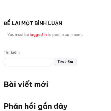
ĐỂ LẠI MỘT BÌNH LUẬN
You must be
logged in
to post a comment.
Tìm kiếm
Tìm kiếm
Bài viết mới
Vì sao xe thể thao thường chỉ có 2 cửa? Bật mí 5 lý do
bất ngờ
Phản hồi gần đây