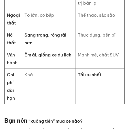
trị bán lại
Ngoại
To lớn, cơ bắp
Thể thao, sắc sảo
thất
Nội
Sang trọng, rộng rãi
Thực dụng, bền bỉ
thất
hơn
Vận
Êm ái, giống xe du lịch
Mạnh mẽ, chất SUV
hành
Chi
Khá
Tối ưu nhất
phí
dài
hạn
Bạn nên
“xuống tiền” mua xe nào?