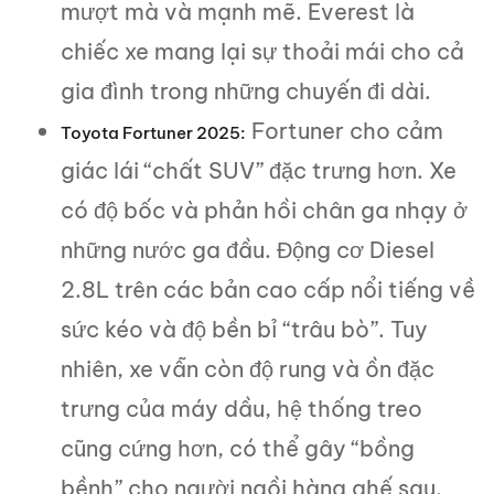
mượt mà và mạnh mẽ. Everest là
chiếc xe mang lại sự thoải mái cho cả
gia đình trong những chuyến đi dài.
Fortuner cho cảm
Toyota Fortuner 2025:
giác lái “chất SUV” đặc trưng hơn. Xe
có độ bốc và phản hồi chân ga nhạy ở
những nước ga đầu. Động cơ Diesel
2.8L trên các bản cao cấp nổi tiếng về
sức kéo và độ bền bỉ “trâu bò”. Tuy
nhiên, xe vẫn còn độ rung và ồn đặc
trưng của máy dầu, hệ thống treo
cũng cứng hơn, có thể gây “bồng
bềnh” cho người ngồi hàng ghế sau.