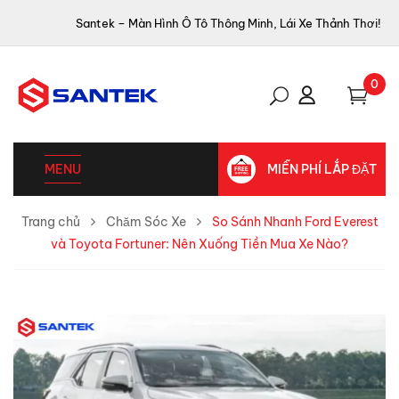
Santek – Màn Hình Ô Tô Thông Minh, Lái Xe Thảnh Thơi!
0
MENU
MIỄN PHÍ LẮP ĐẶT
Trang chủ
Chăm Sóc Xe
So Sánh Nhanh Ford Everest
và Toyota Fortuner: Nên Xuống Tiền Mua Xe Nào?