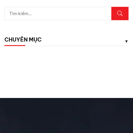
5 vị trí trên ô tô cần kiểm tra ngay sau mưa lớn
Lexus LX700h Hybrid lộ diện tại Việt Nam: Giá bao
nhiêu?
CHUYÊN MỤC
Top dụng cụ cứu hộ mọi tài xế cần có phòng khi hết ắc
quy
Chăm Sóc Xe
Chưa phân loại
Đánh Giá ô Tô
Ô tô mới
Tin Mới Cập Nhập