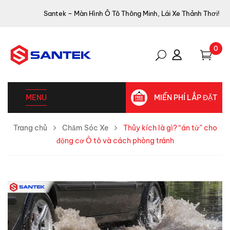
Santek – Màn Hình Ô Tô Thông Minh, Lái Xe Thảnh Thơi!
0
MENU
MIỄN PHÍ LẮP ĐẶT
Trang chủ
Chăm Sóc Xe
Thủy kích là gì? “án tử” cho
động cơ Ô tô và cách phòng tránh