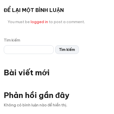
ĐỂ LẠI MỘT BÌNH LUẬN
You must be
logged in
to post a comment.
Tìm kiếm
Tìm kiếm
Bài viết mới
Vì sao xe thể thao thường chỉ có 2 cửa? Bật mí 5 lý do
bất ngờ
Phản hồi gần đây
Chỉ 1 sợi cáp, Android Box Santek ST830 lột xác hoàn
Không có bình luận nào để hiển thị.
toàn màn hình zin ô tô!