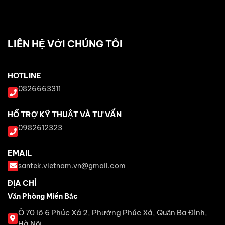
LIÊN HỆ VỚI CHÚNG TÔI
HOTLINE
0826663311
HỖ TRỢ KỸ THUẬT VÀ TƯ VẤN
0982612323
EMAIL
santek.vietnam.vn@gmail.com
ĐỊA CHỈ
Văn Phòng Miền Bắc
Ô 70 lô 6 Phúc Xá 2, Phường Phúc Xá, Quận Ba Đình,
Hà Nội