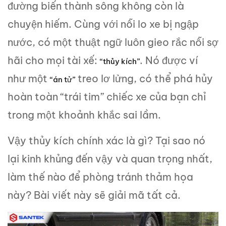
đường biến thành sông không còn là
chuyện hiếm. Cùng với nỗi lo xe bị ngập
nước, có một thuật ngữ luôn gieo rắc nỗi sợ
hãi cho mọi tài xế:
. Nó được ví
“thủy kích”
như một
treo lơ lửng, có thể phá hủy
“án tử”
hoàn toàn “trái tim” chiếc xe của bạn chỉ
trong một khoảnh khắc sai lầm.
Vậy thủy kích chính xác là gì? Tại sao nó
lại kinh khủng đến vậy và quan trọng nhất,
làm thế nào để phòng tránh thảm họa
này? Bài viết này sẽ giải mã tất cả.