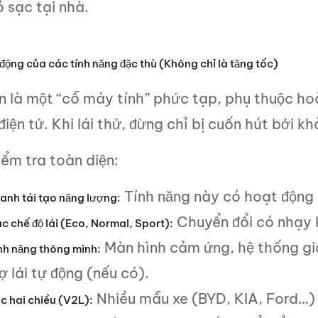
 sạc tại nhà.
động của các tính năng đặc thù (Không chỉ là tăng tốc)
ện là một “cỗ máy tính” phức tạp, phụ thuộc h
điện tử. Khi lái thử, đừng chỉ bị cuốn hút bởi k
ểm tra toàn diện:
Tính năng này có hoạt độn
anh tái tạo năng lượng:
Chuyển đổi có nhạy
c chế độ lái (Eco, Normal, Sport):
Màn hình cảm ứng, hệ thống giả
nh năng thông minh:
ợ lái tự động (nếu có).
Nhiều mẫu xe (BYD, KIA, Ford…) 
c hai chiều (V2L):