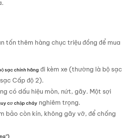
a.
ạn tốn thêm hàng chục triệu đồng để mua
đi kèm xe (thường là bộ sạc
bộ sạc chính hãng
 sạc Cấp độ 2).
g có dấu hiệu mòn, nứt, gãy. Một sợi
nghiêm trọng.
uy cơ chập cháy
m bảo còn kín, không gãy vỡ, để chống
ng”)