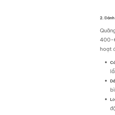
2. Đánh 
Quãng
400-6
hoạt 
Cá
l
Dấ
b
Lờ
độ