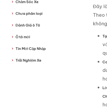
Chăm Sóc Xe
Đây là
Chưa phân loại
Theo t
không
Đánh Giá ô Tô
Tạ
Ô tô mới
v
Tin Mới Cập Nhập
qu
Trải Nghiệm Xe
Co
d
h
Lờ
Ch
h