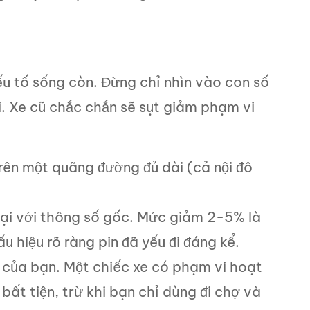
u tố sống còn. Đừng chỉ nhìn vào con số
Xe cũ chắc chắn sẽ sụt giảm phạm vi
rên một quãng đường đủ dài (cả nội đô
ại với thông số gốc. Mức giảm 2-5% là
ấu hiệu rõ ràng pin đã yếu đi đáng kể.
của bạn. Một chiếc xe có phạm vi hoạt
bất tiện, trừ khi bạn chỉ dùng đi chợ và