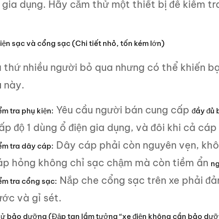
 gia dụng. Hãy cắm thử một thiết bị để kiểm tr
iện sạc và cổng sạc (Chi tiết nhỏ, tốn kém lớn)
à thứ nhiều người bỏ qua nhưng có thể khiến b
u này.
Yêu cầu người bán cung cấp
ểm tra phụ kiện:
đầy đủ 
p độ 1 dùng ổ điện gia dụng, và đôi khi cả cáp
Dây cáp phải còn nguyên vẹn, khôn
ểm tra dây cáp:
áp hỏng không chỉ sạc chậm mà còn tiềm ẩn
ng
Nắp che cổng sạc trên xe phải đả
ểm tra cổng sạc:
ớc và gỉ sét.
 sử bảo dưỡng (Đập tan lầm tưởng “xe điện không cần bảo dưỡ