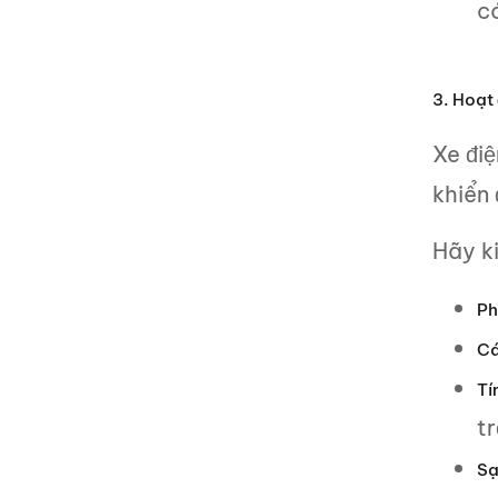
có
3. Hoạt 
Xe đi
khiển 
Hãy ki
Ph
Cá
Tí
tr
Sạ