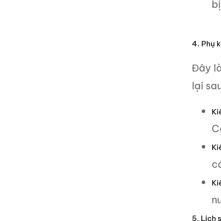
bị
4. Phụ k
Đây l
lại sa
Ki
Cấ
Ki
c
Ki
nư
5. Lịch