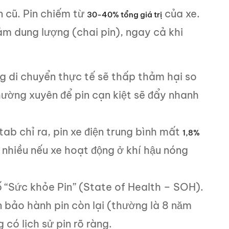
n cũ. Pin chiếm từ
của xe.
30-40% tổng giá trị
iảm dung lượng (chai pin), ngay cả khi
 di chuyển thực tế sẽ thấp thảm hại so
ường xuyên để pin cạn kiệt sẽ đẩy nhanh
b chỉ ra, pin xe điện trung bình mất
1,8%
nhiều nếu xe hoạt động ở khí hậu nóng
 “Sức khỏe Pin” (State of Health – SOH).
ạn bảo hành pin còn lại (thường là 8 năm
có lịch sử pin rõ ràng.