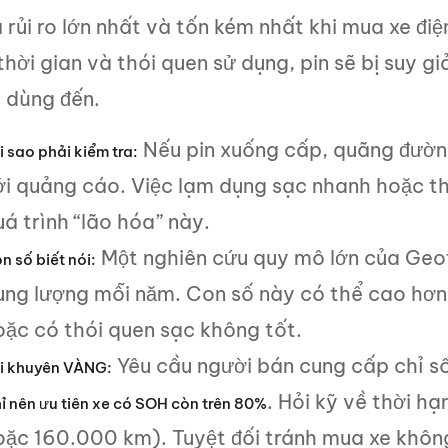
 rủi ro lớn nhất và tốn kém nhất khi mua xe điệ
hời gian và thói quen sử dụng, pin sẽ bị suy g
 dùng đến.
Nếu pin xuống cấp, quãng đường
i sao phải kiểm tra:
ới quảng cáo. Việc lạm dụng sạc nhanh hoặc th
á trình “lão hóa” này.
Một nghiên cứu quy mô lớn của Geota
n số biết nói:
ung lượng mỗi năm. Con số này có thể cao hơn 
oặc có thói quen sạc không tốt.
Yêu cầu người bán cung cấp chỉ số
i khuyên VÀNG:
. Hỏi kỹ về thời h
ỉ nên ưu tiên xe có SOH còn trên 80%
oặc 160.000 km). Tuyệt đối tránh mua xe không 