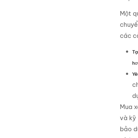
Một qu
chuyển
các c
Tạ
hơ
Yê
c
dụ
Mua xe
và kỹ 
bảo dư