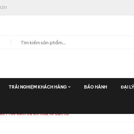
311
TRẢI NGHIỆM KHÁCH HÀNG
BẢO HÀNH
ĐẠI L
điều PHẢI kiểm tra khi mua xe điện cũ