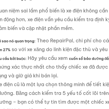
an niệm sai lầm phổ biến là xe điện không cần
 động hơn, xe điện vẫn yêu cầu kiểm tra định 
ảm biến và cập nhật phần mềm.
Theo RepairPal, chi phí cho cá
i sao nó quan trọng:
so với xe xăng do linh kiện đặc thù và yêu
n 27%
Hãy yêu cầu xem
u cầu bắt buộc:
cuốn sổ bảo dưỡng đầ
hứng xác thực nhất cho thấy chiếc xe đã được
ng và giữ giá khi bán lại.
 điện cũ là một lựa chọn thông minh để tiết kiệ
lưỡng. Bằng cách kiểm tra 5 yếu tố cốt lõi trên
ỡng – bạn có thể tự tin tìm được một chiếc xe