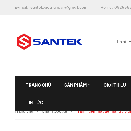
E-mail:
santek.vietnam.vn@gmail.com
Holine:
0826663
Loại
TRANG CHỦ
SẢN PHẨM
GIỚI THIỆU
TIN TỨC
Trang chủ
Chăm Sóc Xe
Tránh ‘tiền mất tật mang’: 5 