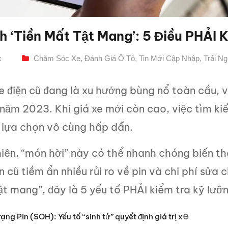
h ‘tiền Mất Tật Mang’: 5 Điều PHẢI 
k
Chăm Sóc Xe
,
Đánh Giá Ô Tô
,
Tin Mới Cập Nhập
,
Trải N
 điện cũ đang là xu hướng bùng nổ toàn cầu, v
năm 2023. Khi giá xe mới còn cao, việc tìm ki
 lựa chọn vô cùng hấp dẫn.
iên, “món hời” này có thể nhanh chóng biến th
n cũ tiềm ẩn nhiều rủi ro về pin và chi phí sửa 
t mang”, đây là 5 yếu tố PHẢI kiểm tra kỹ lưỡn
e
trạng Pin (SOH): Yếu tố “sinh tử” quyết định giá trị x