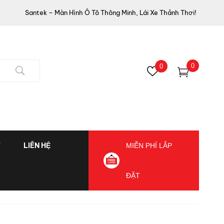
Santek – Màn Hình Ô Tô Thông Minh, Lái Xe Thảnh Thơi!
0
0
Ý
LIÊN HỆ
MIỄN PHÍ LẮP
ĐẶT