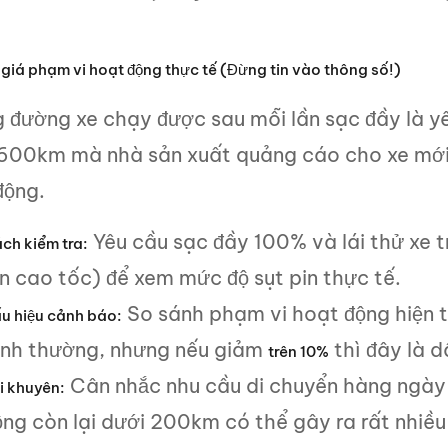
giá phạm vi hoạt động thực tế (Đừng tin vào thông số!)
 đường xe chạy được sau mỗi lần sạc đầy là yế
00km mà nhà sản xuất quảng cáo cho xe mới. 
động.
Yêu cầu sạc đầy 100% và lái thử xe t
ch kiểm tra:
ẫn cao tốc) để xem mức độ sụt pin thực tế.
So sánh phạm vi hoạt động hiện t
u hiệu cảnh báo:
ình thường, nhưng nếu giảm
thì đây là d
trên 10%
Cân nhắc nhu cầu di chuyển hàng ngày 
i khuyên:
ng còn lại dưới 200km có thể gây ra rất nhiều 