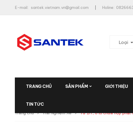
E-mail:
santek.vietnam.vn@gmail.com
Holine:
0826663
Loại
TRANG CHỦ
SẢN PHẨM
GIỚI THIỆU
TIN TỨC
Trang chủ
Trải Nghiệm Xe
Từ 1/7, ô tô chưa nộp phạt 