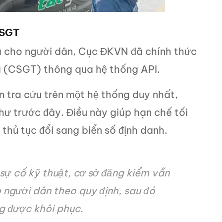
CSGT
hà cho người dân, Cục ĐKVN đã chính thức
ng (CSGT) thông qua hệ thống API.
ện tra cứu trên một hệ thống duy nhất,
hư trước đây. Điều này giúp hạn chế tối
 thủ tục đổi sang biển số định danh.
ự cố kỹ thuật, cơ sở đăng kiểm vẫn
o người dân theo quy định, sau đó
ng được khôi phục.