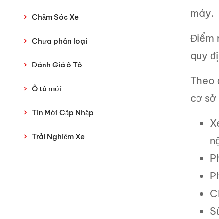
máy.
Chăm Sóc Xe
Điểm m
Chưa phân loại
quy đ
Đánh Giá ô Tô
Theo 
Ô tô mới
cơ sở
Tin Mới Cập Nhập
X
Trải Nghiệm Xe
n
P
P
C
S