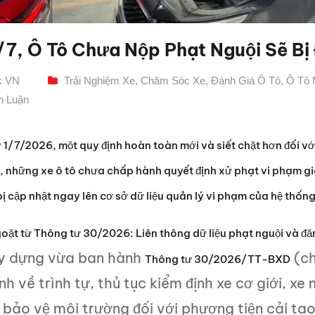
/7, Ô Tô Chưa Nộp Phạt Nguội Sẽ Bị
k VN
Trải Nghiệm Xe
,
Chăm Sóc Xe
,
Đánh Giá Ô Tô
,
Ô Tô 
h Luận
1/7/2026, một quy định hoàn toàn mới và siết chặt hơn đối vớ
, những xe ô tô chưa chấp hành quyết định xử phạt vi phạm g
bị cập nhật ngay lên cơ sở dữ liệu quản lý vi phạm của hệ thốn
oặt từ Thông tư 30/2026: Liên thông dữ liệu phạt nguội và đă
y dựng vừa ban hành
(ch
Thông tư 30/2026/TT-BXD
nh về trình tự, thủ tục kiểm định xe cơ giới, 
 bảo vệ môi trường đối với phương tiện cải tạo