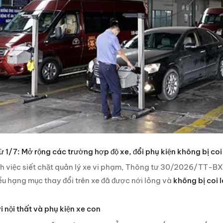
từ 1/7: Mở rộng các trường hợp độ xe, đổi phụ kiện không bị coi 
h việc siết chặt quản lý xe vi phạm, Thông tư 30/2026/TT-BXD 
ều hạng mục thay đổi trên xe đã được nới lỏng và
không bị coi l
ới nội thất và phụ kiện xe con