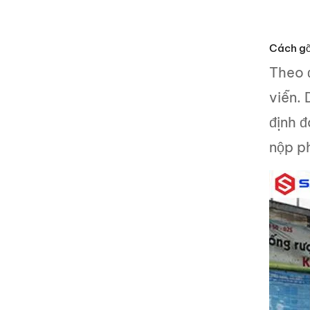
Cách gỡ
Theo đ
viễn.
định 
nộp ph