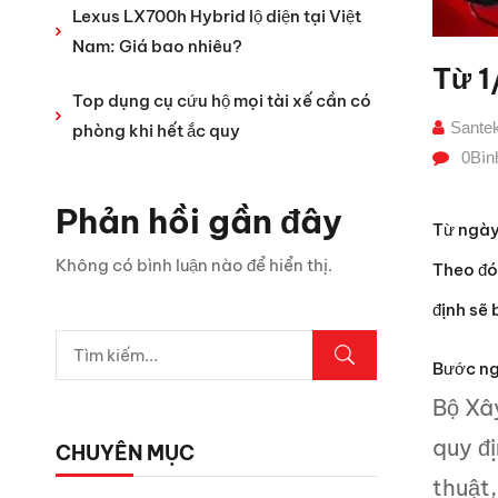
Lexus LX700h Hybrid lộ diện tại Việt
Nam: Giá bao nhiêu?
Từ 1
Top dụng cụ cứu hộ mọi tài xế cần có
Sante
phòng khi hết ắc quy
0
Bìn
Phản hồi gần đây
Từ ngày 
Không có bình luận nào để hiển thị.
Theo đó
định sẽ 
Bước ng
Bộ Xâ
quy đị
CHUYÊN MỤC
thuật,