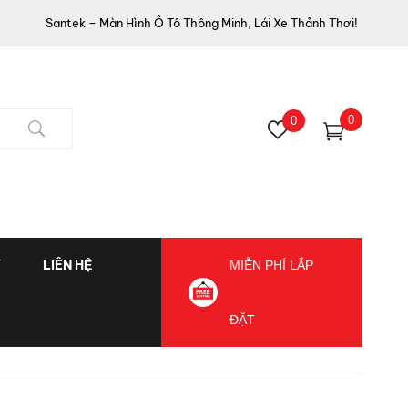
Santek – Màn Hình Ô Tô Thông Minh, Lái Xe Thảnh Thơi!
0
0
Ý
LIÊN HỆ
MIỄN PHÍ LẮP
ĐẶT