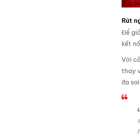
Rút n
Để gi
kết nố
Với cả
thay v
đa sai
L