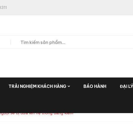
311
TRẢI NGHIỆM KHÁCH HÀNG
BẢO HÀNH
ĐẠI L
nguội sẽ bị đưa lên hệ thống đăng kiểm