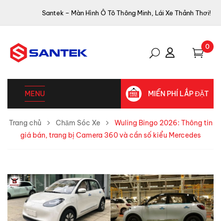
Santek – Màn Hình Ô Tô Thông Minh, Lái Xe Thảnh Thơi!
0
MENU
MIỄN PHÍ LẮP ĐẶT
Trang chủ
Chăm Sóc Xe
Wuling Bingo 2026: Thông tin
giá bán, trang bị Camera 360 và cần số kiểu Mercedes