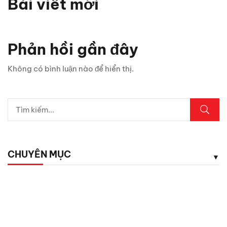
Bài viết mới
Vì sao xe thể thao thường chỉ có 2 cửa? Bật mí 5 lý do
bất ngờ
Phản hồi gần đây
Chỉ 1 sợi cáp, Android Box Santek ST830 lột xác hoàn
Không có bình luận nào để hiển thị.
toàn màn hình zin ô tô!
5 vị trí trên ô tô cần kiểm tra ngay sau mưa lớn
Lexus LX700h Hybrid lộ diện tại Việt Nam: Giá bao
nhiêu?
CHUYÊN MỤC
Top dụng cụ cứu hộ mọi tài xế cần có phòng khi hết ắc
quy
Chăm Sóc Xe
Chưa phân loại