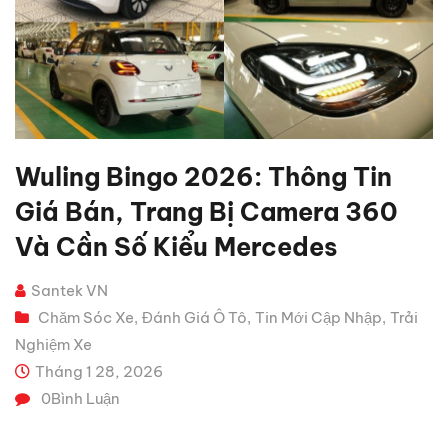
Wuling Bingo 2026: Thông Tin
Giá Bán, Trang Bị Camera 360
Và Cần Số Kiểu Mercedes
Santek VN
Chăm Sóc Xe
Đánh Giá Ô Tô
Tin Mới Cập Nhập
Trải
,
,
,
Nghiệm Xe
Tháng 1 28, 2026
0
Bình Luận