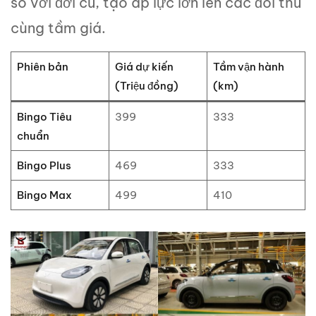
so với đời cũ, tạo áp lực lớn lên các đối thủ
cùng tầm giá.
Phiên bản
Giá dự kiến
Tầm vận hành
(Triệu đồng)
(km)
Bingo Tiêu
399
333
chuẩn
Bingo Plus
469
333
Bingo Max
499
410