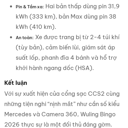
Hai bản thấp dùng pin 31,9
Pin & Tầm xa:
kWh (333 km), bản Max dùng pin 38
kWh (410 km).
Xe được trang bị từ 2-4 túi khí
An toàn:
(tùy bản), cảm biến lùi, giám sát áp
suất lốp, phanh đĩa 4 bánh và hỗ trợ
khởi hành ngang dốc (HSA).
Kết luận
Với sự xuất hiện của cổng sạc CCS2 cùng
những tiện nghi “nịnh mắt” như cần số kiểu
Mercedes và Camera 360, Wuling Bingo
2026 thực sự là một đối thủ đáng gờm.