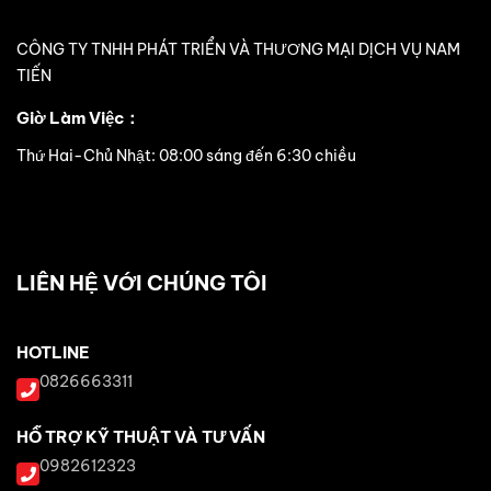
CÔNG TY TNHH PHÁT TRIỂN VÀ THƯƠNG MẠI DỊCH VỤ NAM
TIẾN
Giờ Làm Việc：
Thứ Hai-Chủ Nhật: 08:00 sáng đến 6:30 chiều
LIÊN HỆ VỚI CHÚNG TÔI
HOTLINE
0826663311
HỖ TRỢ KỸ THUẬT VÀ TƯ VẤN
0982612323