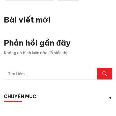
Bài viết mới
Vì sao xe thể thao thường chỉ có 2 cửa? Bật mí 5 lý do
bất ngờ
Phản hồi gần đây
Chỉ 1 sợi cáp, Android Box Santek ST830 lột xác hoàn
Không có bình luận nào để hiển thị.
toàn màn hình zin ô tô!
5 vị trí trên ô tô cần kiểm tra ngay sau mưa lớn
Lexus LX700h Hybrid lộ diện tại Việt Nam: Giá bao
nhiêu?
CHUYÊN MỤC
Top dụng cụ cứu hộ mọi tài xế cần có phòng khi hết ắc
quy
Chăm Sóc Xe