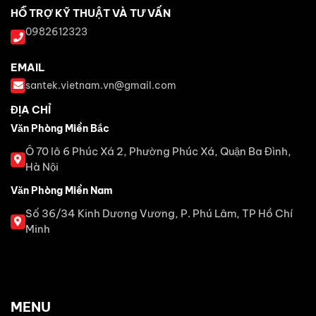
HỖ TRỢ KỸ THUẬT VÀ TƯ VẤN
0982612323
EMAIL
santek.vietnam.vn@gmail.com
ĐỊA CHỈ
Văn Phòng Miền Bắc
Ô 70 lô 6 Phúc Xá 2, Phường Phúc Xá, Quận Ba Đình,
Hà Nội
Văn Phòng Miền Nam
Số 36/34 Kinh Dương Vương, P. Phú Lâm, TP Hồ Chí
Minh
MENU