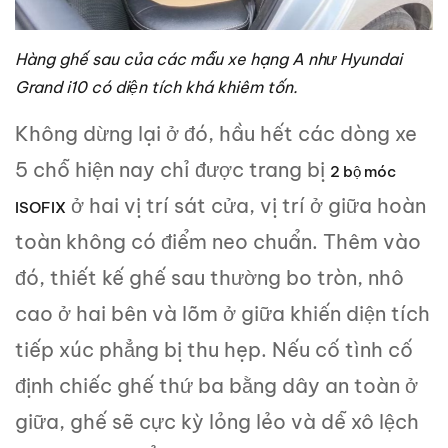
Hàng ghế sau của các mẫu xe hạng A như Hyundai
Grand i10 có diện tích khá khiêm tốn.
Không dừng lại ở đó, hầu hết các dòng xe
5 chỗ hiện nay chỉ được trang bị
2 bộ móc
ở hai vị trí sát cửa, vị trí ở giữa hoàn
ISOFIX
toàn không có điểm neo chuẩn. Thêm vào
đó, thiết kế ghế sau thường bo tròn, nhô
cao ở hai bên và lõm ở giữa khiến diện tích
tiếp xúc phẳng bị thu hẹp. Nếu cố tình cố
định chiếc ghế thứ ba bằng dây an toàn ở
giữa, ghế sẽ cực kỳ lỏng lẻo và dễ xô lệch