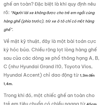
ghế an toàn? Đặc biệt là khi quy định nêu
rõ:
“Người lái xe không được cho trẻ em ngồi cùng
hàng ghế (phía trước), trừ xe ô tô chỉ có một hàng
.
ghế”
Về mặt kỹ thuật, đây là một bài toán cực
kỳ hóc búa. Chiều rộng lọt lòng hàng ghế
sau của các dòng xe phổ thông hạng A, B,
C (như Hyundai Grand i10, Toyota Vios,
Hyundai Accent) chỉ dao động từ
1,3m đến
.
1,4m
Trong khi đó, một chiếc ghế an toàn cho
trẻ em tiêu chuẩn có chiều ngang từ
45cm