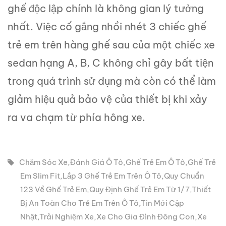
ghế độc lập chính là không gian lý tưởng
nhất. Việc cố gắng nhồi nhét 3 chiếc ghế
trẻ em trên hàng ghế sau của một chiếc xe
sedan hạng A, B, C không chỉ gây bất tiện
trong quá trình sử dụng mà còn có thể làm
giảm hiệu quả bảo vệ của thiết bị khi xảy
ra va chạm từ phía hông xe.
Chăm Sóc Xe
,
Đánh Giá Ô Tô
,
Ghế Trẻ Em Ô Tô
,
Ghế Trẻ
Em Slim Fit
,
Lắp 3 Ghế Trẻ Em Trên Ô Tô
,
Quy Chuẩn
123 Về Ghế Trẻ Em
,
Quy Định Ghế Trẻ Em Từ 1/7
,
Thiết
Bị An Toàn Cho Trẻ Em Trên Ô Tô
,
Tin Mới Cập
Nhật
,
Trải Nghiệm Xe
,
Xe Cho Gia Đình Đông Con
,
Xe