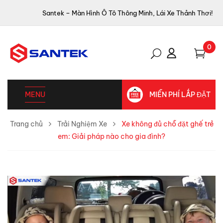
Santek – Màn Hình Ô Tô Thông Minh, Lái Xe Thảnh Thơi!
0
MENU
MIỄN PHÍ LẮP ĐẶT
Trang chủ
Trải Nghiệm Xe
Xe không đủ chỗ đặt ghế trẻ
em: Giải pháp nào cho gia đình?