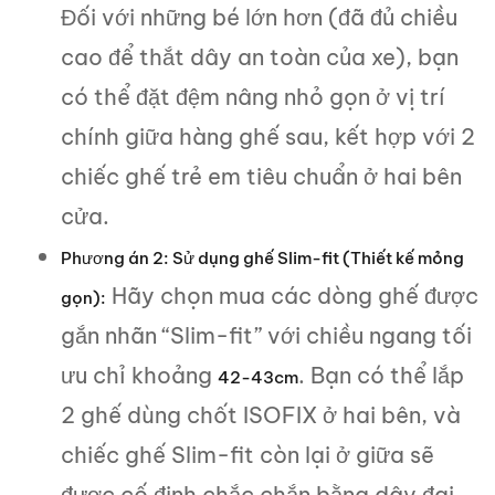
Đối với những bé lớn hơn (đã đủ chiều
cao để thắt dây an toàn của xe), bạn
có thể đặt đệm nâng nhỏ gọn ở vị trí
chính giữa hàng ghế sau, kết hợp với 2
chiếc ghế trẻ em tiêu chuẩn ở hai bên
cửa.
Phương án 2: Sử dụng ghế Slim-fit (Thiết kế mỏng
Hãy chọn mua các dòng ghế được
gọn):
gắn nhãn “Slim-fit” với chiều ngang tối
ưu chỉ khoảng
. Bạn có thể lắp
42-43cm
2 ghế dùng chốt ISOFIX ở hai bên, và
chiếc ghế Slim-fit còn lại ở giữa sẽ
được cố định chắc chắn bằng dây đai